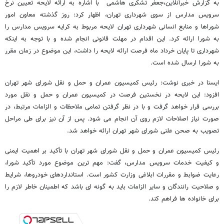
به گزارش خبرآنلاین،جعفر تشکری هاشمی با اشاره به ارائه لایحه تعیین نرخ
سرویس مدارس از سوی شهرداری تهران، اظهار کرد: روز گذشته معاون امور
شوراها و منابع انسانی شهرداری تهران لایحه مربوط به کرایه سرویس مدارس را
به شورا ارائه کرد. این اقدام در مهلت قانونی انجام شده و با توجه به اینکه
شهرداری تا پایان خرداد ماه فرصت ارائه لایحه را داشت، این موضوع در زمان مقرر
به شورا ارسال شده است.
ایسنا در خبری نوشت: رئیس کمیسیون عمران و حمل و نقل شورای شهر تهران
افزود: این لایحه در نخستین فرصت در کمیسیون عمران و حمل و نقل مورد
بررسی قرار خواهد گرفت و با در نظر گرفتن تمامی ملاحظات و الزامات مرتبط، در
صورت نیاز اصلاحات لازم روی آن انجام می شود. پس از آن نیز برای طی مراحل
تصویب به صحن علنی شورای شهر تهران ارائه خواهد شد.
رئیس کمیسیون عمران و حمل و نقل شورای شهر تهران با تأکید بر اهمیت ایمنی
و کیفیت خدمات سرویس مدارس، گفت: مهم ترین موضوع مورد تأکید شورا،
رعایت ضوابط و مقررات ابلاغی وزارت کشور است. استانداردهای خودروها، شرایط
و صلاحیت رانندگان و سایر الزامات باید به گونه ای باشد که اطمینان خاطر لازم را
برای خانواده ها فراهم کند.