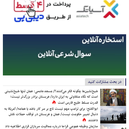
در بحث مشارکت کنید
شیخ‌نشین‌ها چگونه فکر می‌کنند؟/ مسجدجامعی: عمان تنها شیخ‌نشینی
است که نگاه متفاوتی به ایران دارد/ عربستان برادر بزرگ‌تر نیست؛
قدرت مسلط خلیج فارس است
ابوالفتح: برای ترامپ مهم نیست تاج بر سر کار باشد یا عمامه/ آمریکا به
دنبال تغییر حکومت نیست/ عمان و عربستان در توقف حملات نقش
داشتند
سازمان وظیفه عمومی فراجا درباره معافیت سربازان فراری اطلاعیه داد