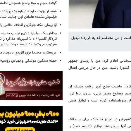
گرفته،حجم و نوع پاسخ همچنان ادامه 
هشدار وزارت خارجه درباره یک پرونده ق
فراموش‌نشده؛ عاملان این جنایت شنا
آیا پیمان مکه جایگزین ائتلاف نظامی با
پاداش یک میلیارد دلاری ترامپ به راست
 است و من معتقدم که به قرارداد تبدیل
تازه‌کار کلمبیا / د لا اسپریلا: مذاکره را 
سرکوب می‌کنم؛ ۴۰ درصد دولت را دور می‌ریزم
عربستان، مجددا برای الزیدی دعوت‌نامه
حمله سنگین موشکی و پهپادی روسیه 
سخنانی اعلام کرد: من با روسای جمهور
 کشور) باشیم. من در حال بررسی اعمال
 کردن ماهیت صلح آمیز برنامه هسته ای
های مصنوع محور غربی- عبری، ادعا کرد:
داشت. ایران ۴۷ سال است که از جهان سوءاستفاده کرده است و توافق فعلی
ورش در تجاوز به خاک ایران بر خلاف
آنها می‌خواهند توافق (تفاهم نامه) را