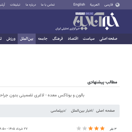
فارسی
العربية
English
تماس با ما
درباره ما
تبلیغات
آرشی
صفحه اصلی
سیاست
اقتصاد
فرهنگ
جامعه
بین‌الملل
ورزش
تا
مطالب پیشنهادی
بالون و بوتاکس معده - لاغری تضمینی بدون جراح
صفحه اصلی
اخبار بین‌الملل
دیپلماسی
۲۷ خرداد ۱۴۰۵ - ۱۸:۵۰
۳ نفر