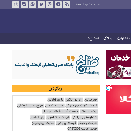
شنبه ۱۷ مرداد ۱۴۰۵
انتشارات
وبلاگ
استان‌ها
وبگردی
خبرآنلاین
راه نو آنلاین
بازی آنلاین
قیمت تلویزیون سونی
مبل مینیمال
جراح بینی گوشتی
پرشین هتل
قیمت آهن فولاد ایرانیان
اعتبارسنجی بانکی
قیمت طلا امروز
بلیط قطار
شرکت رادوکو
قیمت پروفیل
سایت یوتوتایمز
خرید اکانت chatgpt