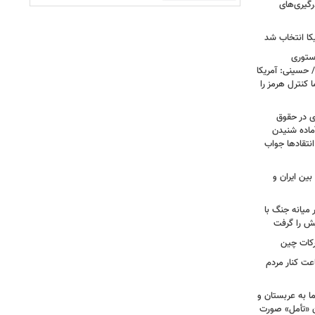
رگیری‌های
کا انتخاب شد
استوری
 حسینی: آمریکا
 کنترل هرمز را
ی در حقوق
آماده شنیدن
نتقادها جواب
بین ایران و
میانه جنگ با
یش را گرفت
رکات چین
عت کنار مردم
ا به عربستان و
آن «تأمل» صورت