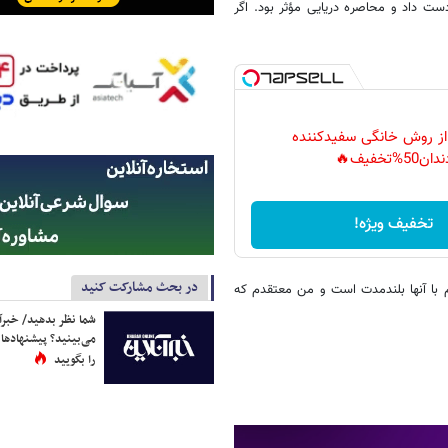
دست داد و محاصره دریایی مؤثر بود. اگر
 از روش خانگی سفیدکننده
دان50%تخفیف🔥
تخفیف ویژه!
در بحث مشارکت کنید
 با آنها بلندمدت است و من معتقدم که
شما نظر بدهید/ خبرآن
می‌بینید؟ پیشنهادها 
را بگویید