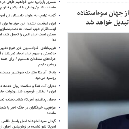
مسرور بارزانی: نمی خواهیم طرفی در د
منطقه باشیم/روابطی با اسرائیل نداریم
 ۴۷ سال است که از جهان سوءاستفاده
گزینه ترامپ به عنوان دادستان کل آمری
 تبدیل خواهد شد
ایران ابرقدرت نشده؛ این حرف‌ها برای 
اینستاگرام خوب است، نه تصمیم‌سازی/
ممکن است ایران اتمی را تحمل کند، اما
نه!
غریب‌آبادی: کنوانسیون خزر هیچ تغییر
حاکمیتی و سهم ایران ایجاد نمی‌کند / 
حرف‌های منتقدان هستیم / برای همه ا
روشن داریم
پانه‌تا: آمریکا مثل یک «بوکسور مست» 
روسیه می‌دود
بحران آب، غذا و سلامت روان خدمه در 
ایران / لینکلن فرسوده شد روزولت جا
بحران پدافندی آمریکا؛ شتاب‌دهنده تح
عراقچی: خبرنگاران در جنگ اخیر با شجا
ماندند
گردان سیدالشهداء: اصل پاسخ نظامی م
آمریکا لغو نشده؛ در زمان‌بندی اجرای 