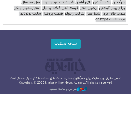
خبرآنلاین
راه نو آنلاین
بازی آنلاین
قیمت تلویزیون سونی
مبل مینیمال
جراح بینی گوشتی
پرشین هتل
قیمت آهن فولاد ایرانیان
اعتبارسنجی بانکی
قیمت طلا امروز
بلیط قطار
شرکت رادوکو
قیمت پروفیل
سایت یوتوتایمز
خرید اکانت chatgpt
نسخه دسکتاپ
تمامی حقوق این سایت برای خبرآنلاین محفوظ است. نقل مطالب با ذکر منبع بلامانع است.
Copyright © 2025 khabaronline News Agancy, All rights reserved
طراحی و تولید: نستوه