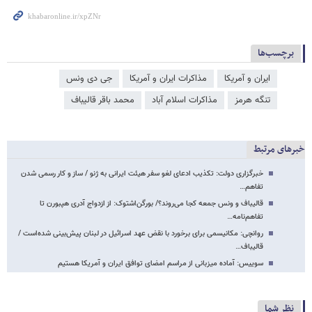
برچسب‌ها
ایران و آمریکا
مذاکرات ایران و آمریکا
جی دی ونس
تنگه هرمز
مذاکرات اسلام آباد
محمد باقر قالیباف
خبرهای مرتبط
خبرگزاری دولت: تکذیب ادعای لغو سفر هیئت ایرانی به ژنو / ساز و کار رسمی شدن
تفاهم…
قالیباف و ونس جمعه کجا می‌روند؟/ بورگن‌اشتوک: از ازدواج آدری هپبورن تا
تفاهم‌نامه…
روانچی: مکانیسمی برای برخورد با نقض عهد اسرائیل در لبنان پیش‌بینی شده‌است /
قالیباف…
سوییس: آماده میزبانی از مراسم امضای توافق ایران و آمریکا هستیم
نظر شما