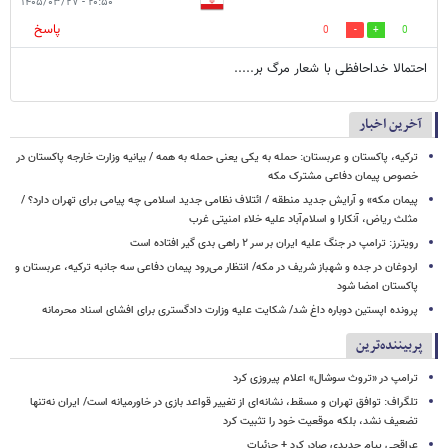
۲۰:۵۰ - ۱۴۰۵/۰۳/۲۷
پاسخ
0
0
احتمالا خداحافظی با شعار مرگ بر.....
آخرین اخبار
ترکیه، پاکستان و عربستان: حمله به یکی یعنی حمله به همه / بیانیه وزارت خارجه پاکستان در
خصوص پیمان دفاعی مشترک مکه
پیمان مکه» و آرایش جدید منطقه / ائتلاف نظامی جدید اسلامی چه پیامی برای تهران دارد؟ /
مثلث ریاض، آنکارا و اسلام‌آباد علیه خلاء امنیتی غرب
رویترز: ترامپ در جنگ علیه ایران بر سر ۲ راهی بدی گیر افتاده است
اردوغان در جده و شهباز شریف در مکه/ انتظار می‌رود پیمان دفاعی سه جانبه ترکیه، عربستان و
پاکستان امضا شود
پرونده اپستین دوباره داغ شد/ شکایت علیه وزارت دادگستری برای افشای اسناد محرمانه
پربیننده‌ترین
ترامپ در «تروث سوشال» اعلام پیروزی کرد
تلگراف: توافق تهران و مسقط، نشانه‌ای از تغییر قواعد بازی در خاورمیانه است/ ایران نه‌تنها
تضعیف نشد، بلکه موقعیت خود را تثبیت کرد
عراقچی پیام جدیدی صادر کرد + جزئیات