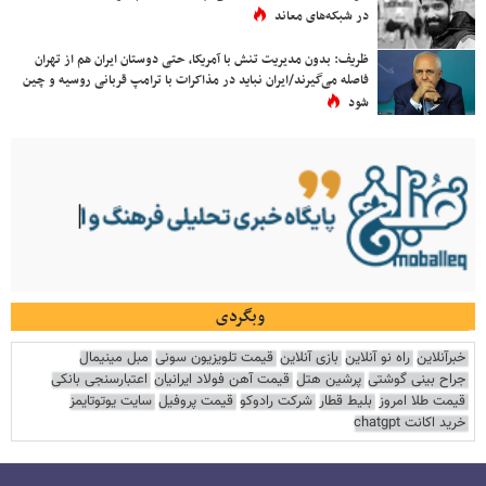
در شبکه‌های معاند
ظریف: بدون مدیریت تنش با آمریکا، حتی دوستان ایران هم از تهران
فاصله می‌گیرند/ایران نباید در مذاکرات با ترامپ قربانی روسیه و چین
شود
وبگردی
خبرآنلاین
راه نو آنلاین
بازی آنلاین
قیمت تلویزیون سونی
مبل مینیمال
جراح بینی گوشتی
پرشین هتل
قیمت آهن فولاد ایرانیان
اعتبارسنجی بانکی
قیمت طلا امروز
بلیط قطار
شرکت رادوکو
قیمت پروفیل
سایت یوتوتایمز
خرید اکانت chatgpt