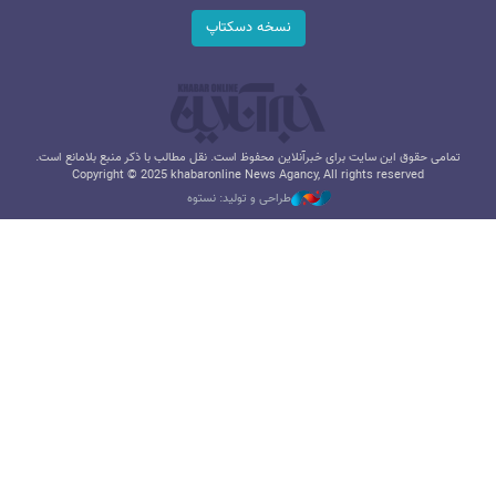
نسخه دسکتاپ
تمامی حقوق این سایت برای خبرآنلاین محفوظ است. نقل مطالب با ذکر منبع بلامانع است.
Copyright © 2025 khabaronline News Agancy, All rights reserved
طراحی و تولید: نستوه