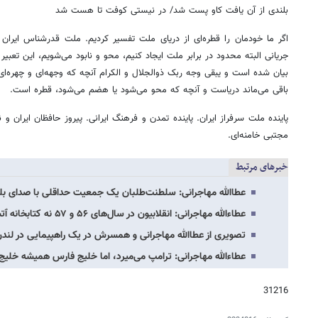
بلندی از آن یافت کاو پست شد/ در نیستی کوفت تا هست شد
اگر ما خودمان را قطره‌ای از دریای ملت تفسیر کردیم. ملت قدرشناس ایران 
جریانی البته محدود در برابر ملت ایجاد کنیم، محو و نابود می‌شویم، این تعبیر 
بیان شده است و یبقی وجه ربک ذوالجلال و الکرام آنچه که وجهه‌ای و چهره‌ای 
باقی می‌ماند دریاست و آنچه که محو می‌شود یا هضم می‌شود، قطره است.
پاینده ملت سرفراز ایران. پاینده تمدن و فرهنگ ایرانی. پیروز حافظان ایران و 
مجتبی خامنه‌ای.
خبرهای مرتبط
عطاالله مهاجرانی: سلطنت‌طلبان یک جمعیت حداقلی با صدای بلن
عطاءالله مهاجرانی: انقلابیون در سال‌های ۵۶ و ۵۷ نه کتابخانه ٱتش زدند، نه موزه، نه…
تصویری از عطاالله مهاجرانی و همسرش در یک راهپیمایی در لند
عطاءالله مهاجرانی: ترامپ می‌میرد، اما خلیج فارس همیشه خلیج
31216