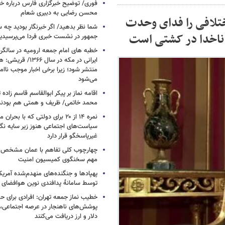
فوری/ توضیح خبرگزاری فارس درباره خب
محسن رضایی به دبیری شعام
ختلافی را فدای وحدت
شما نظر بدهید/ اگر خبرنگار بودید چه 
 ناخدا در کشتی است
جمهور در نشست خبری فردا می‌پرسیدی
خطبه های امام جمعه ارومیه در سالگرد 
ایرانی در مکه در سال ۶۶
منتشر شود؛ زیرا برخی اخبار موجب ناا
می‌شود
اقامه نماز بر پیکر ابوالقاسم قاسم زاد
محمد خاتمی/ ظریف و همتی هم بودن
نمره ۱۴ از ۲۰ برای دولتی که با بح
سیاست‌های اجتماعی هنوز زیر سایه نگاه
غیرپاسخگو قرار دارد
چهارچوب کلی تفاهم با عمان مشخص
مهم سخنگوی کمیسیون امنیت
پهپادها و جنگنده‌های منهدم‌شده آمریکا
توسط سامانۀ پدافندی نوین هوافضای س
خطیب نماز جمعه تهران: افرادی برای حض
پوشش‌های ناهنجار در عرصه اجتماعی، ا
دلار و ارز دریافت می‌کنند