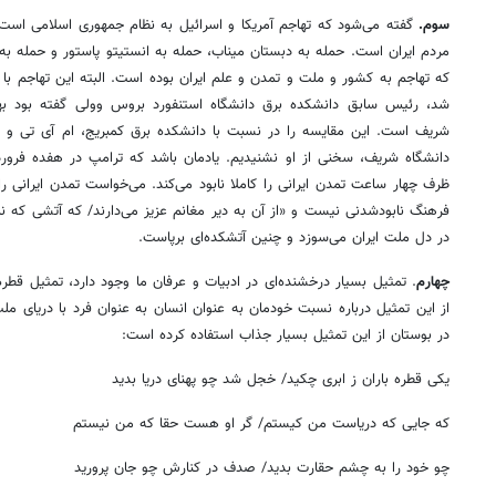
سوم.
گفته می‌شود که تهاجم آمریکا و اسرائیل به نظام جمهوری اسلامی است
مردم ایران است. حمله به دبستان میناب، حمله به انستیتو پاستور و حمله ب
که تهاجم به کشور و ملت و تمدن و علم ایران بوده است. البته این تهاجم ب
شد، رئیس سابق دانشکده برق دانشگاه استنفورد بروس وولی گفته بود به
شریف است. این مقایسه را در نسبت با دانشکده برق کمبریج،‌ ام آی تی و چ
دانشگاه شریف، سخنی از او نشنیدیم. یادمان باشد که ترامپ در هفده فرور
ظرف چهار ساعت تمدن ایرانی را کاملا نابود می‌کند. می‌خواست تمدن ایرانی 
فرهنگ نابودشدنی نیست و «از آن به دیر مغانم عزیز می‌دارند/ که آتشی که
در دل ملت ایران می‌سوزد و چنین آتشکده‌ای برپاست.
چهارم
. تمثیل بسیار درخشنده‌ای در ادبیات و عرفان ما وجود دارد، تمثیل قطره
از این تمثیل درباره نسبت خودمان به عنوان انسان به عنوان فرد با دریای مل
در بوستان از این تمثیل بسیار جذاب استفاده کرده است:
یکی قطره باران ز ابری چکید/ خجل شد چو پهنای دریا بدید
که جایی که دریاست من کیستم/ گر او هست حقا که من نیستم
چو خود را به چشم حقارت بدید/ صدف در کنارش چو جان پرورید