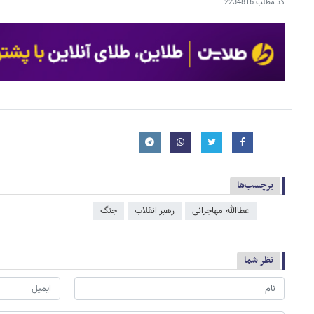
کد مطلب
2234816
برچسب‌ها
عطاالله مهاجرانی
رهبر انقلاب
جنگ
نظر شما