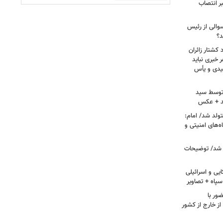
ر انتصاب
سوالی از رئیس
د؟
کشتار زائران
۱۳/ قریشی: هر خبری نباید
میدی و یأس
ه توسط سید
د + عکس
ران متولد شد/ امام:
‌های امنیتی و
 شد/ توضیحات
یی و اسرائیلی
پاه + تصاویر
ور با
ز خارج از کشور