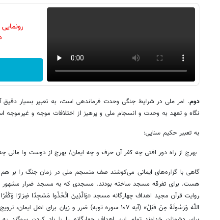
رونمایی
دن
دوم
. امر ملی در شرایط جنگی وحدت فرماندهی است، به تعبیر بسیار دقیق آیت
نگاه و تعهد به وحدت و انسجام ملی و پرهیز از اختلافات موجه و غیرموجه ا
به تعبیر حکیم سنایی:
بهرچ از راه دور افتی چه کفر آن حرف و چه ایمان/ بهرچ از دوست وا مانی چ
گاهی با گزاره‌های ایمانی می‌کوشند صف منسجم ملی در زمان جنگ را بر هم ب
هست. برای تفرقه مسجد ساخته بودند. مسجدی که به مسجد ضرار مشهور شده
روایت قرآن مجید اهداف چهارگانه مسجد «وَالَّذِینَ اتَّخَذُوا مَسْجِدًا ضِرَارًا وَکُفْرًا وَتَفْرِیق
اللَّهَ وَرَسُولَهُ مِنْ قَبْلُ» (آیه ۱۰۷ سوره توبه) ضرر و زیان بر
برای دشمنان خداوند تمام این اهداف چهارگانه را با یاد کردن سوگند به