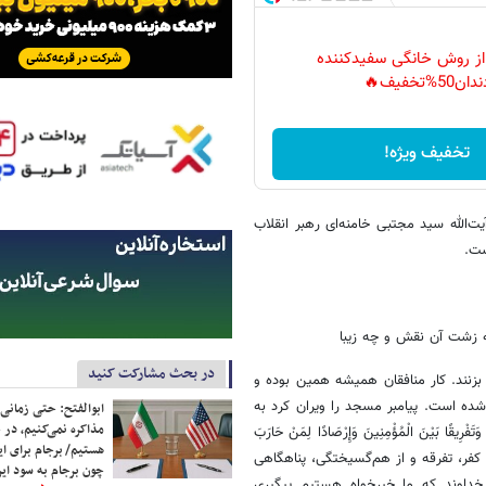
 از روش خانگی سفیدکننده
دان50%تخفیف🔥
تخفیف ویژه!
‌الله سید مجتبی خامنه‌ای رهبر انقلاب
ست.
ه زشت آن نقش و چه زیبا
در بحث مشارکت کنید
زنند. کار منافقان همیشه همین بوده و
 است. پیامبر مسجد را ویران کرد به
ابوالفتح: حتی زمانی 
مذاکره نمی‌کنیم، در 
ًا بَیْنَ الْمُؤْمِنِینَ وَإِرْصَادًا لِمَنْ حَارَبَ
هستیم/ برجام برای ای
ای اهل ایمان، ترویج کفر، تفرقه و از هم‌گسیختگی، پناهگاهی
چون برجام به سود ایرا
 خداوند که ما خیرخواه هستیم پیگیری