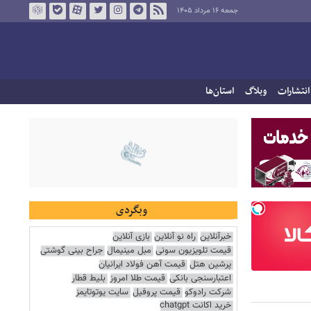
جمعه ۱۶ مرداد ۱۴۰۵
انتشارات
وبلاگ
استان‌ها
وبگردی
خبرآنلاین
راه نو آنلاین
بازی آنلاین
قیمت تلویزیون سونی
مبل مینیمال
جراح بینی گوشتی
پرشین هتل
قیمت آهن فولاد ایرانیان
اعتبارسنجی بانکی
قیمت طلا امروز
بلیط قطار
شرکت رادوکو
قیمت پروفیل
سایت یوتوتایمز
خرید اکانت chatgpt