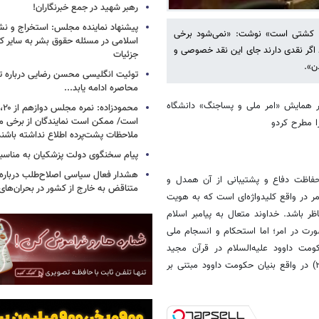
رهبر شهید در جمع خبرنگاران!
پیشنهاد نماینده مجلس: استخراج و نشر
ا در کشتی است» نوشت: «نمی‌شود برخی
اسلامی در مسئله حقوق بشر به سایر ک
 اگر نقدی دارند جای این نقد خصوصی و
جزئیات
ن».
توئیت انگلیسی محسن رضایی درباره تن
محاصره ادامه یابد...
در همایش «امر ملی و پساجنگ» دانشگاه
است/ ممکن است نمایندگان از برخی م
ا مطرح کردو
ملاحظات پشت‌پرده اطلاع نداشته باشند
پیام سخنگوی دولت پزشکیان به مناسبت
هشدار فعال سیاسی اصلاح‌طلب درباره ا
فاظت دفاع و پشتیبانی از آن همدل و
متناقض به خارج از کشور در بحران‌های
ر در واقع کلیدواژه‌ای است که به هویت
ر باشد. خداوند متعال به پیامبر اسلام
 بلکه فرمان می‌دهد «و شاورهم فی الامر» (آل عمران ۱۵۹) مشورت در امر؛ اما استحکام و انسجام ملی
مت داوود علیه‌السلام در قرآن مجید
می‌خوانیم «وَ شَدَدْنا مُلْکَهُ وَ آتَیْناهُ الْحِکْمَةَ وَ فَصْلَ الْخِطابِ» (سوره ص آیه ۲۰) در واقع بنیان حکومت داوود مبتنی بر