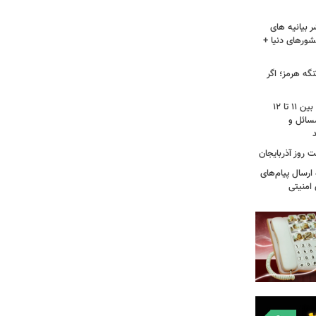
 بیانیه های
شورهای دنیا +
گه هرمز؛ اگر
محمودزاده: نمره مجلس دوازهم از ۲۰، بین ۱۱ تا ۱۲
سائل و
 روز آذربایجان
رسال پیام‌های
 امنیتی