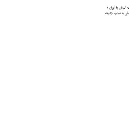
لبنان با ایران /
ی با حزب نزدیک