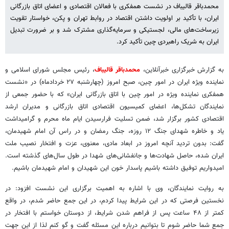
محمدباقر قالیباف در نشست همفکری با فعالان اقتصادی و اعضای اتاق بازرگانی
ایران، با تأکید بر اولویت داشتن اقتصاد در روابط تهران و پکن، خواستار تقویت
زیرساخت‌های مالی، لجستیکی و سرمایه‌گذاری مشترک شد و بر ضرورت تبدیل
ایران به شریک راهبردی چین تأکید کرد.
به گزارش خبرگزاری خبرآنلاین،
محمدباقر قالیباف
، رئیس مجلس شورای اسلامی و
نماینده ویژه ایران در امور چین، صبح امروز (چهارشنبه ۲۷ خردادماه) در «نشست
همفکری نماینده ویژه در امور چین با اتاق بازرگانی ایران» که با حضور جمعی از
نمایندگان تشکل‌ها، اعضای کمیسیون اقتصادی اتاق بازرگانی و مدیران ارشد
اقتصادی کشور برگزار شد، ضمن تسلیت فرارسیدن ایام ماه محرم و گرامیداشت
یاد و خاطره شهدای جنگ ۱۲ روزه، جنگ رمضان و در راس آن امام شهیدمان،
گفت: بدون تردید آنچه امروز در ابعاد مادی، معنوی، عزت و افتخار نصیب ملت
ایران شده، حاصل شهادت‌ها و جانفشانی‌های شهدا در طول سال‌های گذشته است.
امیدواریم توفیق داشته باشیم پاسدار خون این شهیدان و امام شهیدمان باشیم.
به روایت نمایندگان، وی با اشاره به اهمیت برگزاری این نشست افزود: در
نخستین فرصتی که در این شرایط پیدا کردم، در این جمع حاضر شدم، در واقع
کمتر از ۴۸ ساعت پس از فراهم شدن شرایط، از دوستان خواستم با افتخار در
جمع شما حاضر شوم تا بتوانیم درباره این مسئله گفت و گو کنم لذا از این جهت