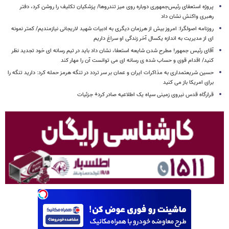
پروژه استعفای رئیس‌جمهوری دوباره روی میز تندروها/ پزشکیان تکلیف را روشن کرد، دفتر
رهبری واکنش نشان داد
روزنامه اصولگرا: امروز بیش از هرزمان دیگری به ادبیات شهید لاریجانی نیازمندیم/ کمتر نمونه
ای از مدیریت به اندازه یکسال آخر زندگی او سراغ داریم
آقای رئیس جمهور! مطرح شدن شایعه استعفا، نشان داد باید در تیم رسانه ای خود تجدید نظر
کنید/ اقدام قوی و حساب شده ی رسانه ای می توانست آن را مهار کند
حسین شریعتمداری به مذاکرات ایران و عمان بر سر تردد در تنگه هرمز حمله کرد: دارید تنگه را
برای امریکا باز می کنید
قرارگاه قدس نیروی زمینی سپاه یک اطلاعیه صادر کرد+ جزئیات