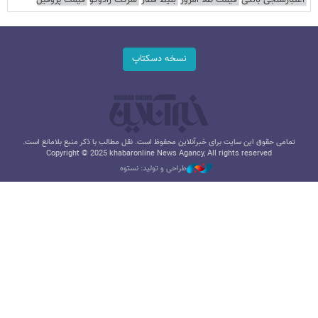
اعتبارسنجی بانکی
قیمت طلا امروز
بلیط قطار
شرکت رادوکو
قیمت پروفیل
نسخه دسکتاپ
تمامی حقوق این سایت برای خبرآنلاین محفوظ است. نقل مطالب با ذکر منبع بلامانع است.
Copyright © 2025 khabaronline News Agancy, All rights reserved
طراحی و تولید: نستوه