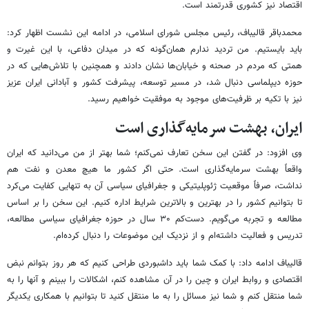
اقتصاد نیز کشوری قدرتمند است.
محمدباقر قالیباف، رئیس مجلس شورای اسلامی، در ادامه این نشست اظهار کرد:
باید بایستیم. من تردید ندارم همان‌گونه که در میدان دفاعی، با این غیرت و
همتی که مردم در صحنه و خیابان‌ها نشان دادند و همچنین با تلاش‌هایی که در
حوزه دیپلماسی دنبال شد، در مسیر توسعه، پیشرفت کشور و آبادانی ایران عزیز
نیز با تکیه بر ظرفیت‌های موجود به موفقیت خواهیم رسید.
ایران، بهشت سرمایه‌گذاری است
وی افزود: در گفتن این سخن تعارف نمی‌کنم؛ شما بهتر از من می‌دانید که ایران
واقعاً بهشت سرمایه‌گذاری است. حتی اگر کشور ما هیچ معدن و نفت هم
نداشت، صرفاً موقعیت ژئوپلیتیکی و جغرافیای سیاسی آن به تنهایی کفایت می‌کرد
تا بتوانیم کشور را در بهترین و بالاترین شرایط اداره کنیم. این سخن را بر اساس
مطالعه و تجربه می‌گویم. دست‌کم ۳۰ سال در حوزه جغرافیای سیاسی مطالعه،
تدریس و فعالیت داشته‌ام و از نزدیک این موضوعات را دنبال کرده‌ام.
قالیباف ادامه داد: با کمک شما باید داشبوردی طراحی کنیم که هر روز بتوانم نبض
اقتصادی و روابط ایران و چین را در آن مشاهده کنم، اشکالات را ببینم و آنها را به
شما منتقل کنم و شما نیز مسائل را به ما منتقل کنید تا بتوانیم با همکاری یکدیگر