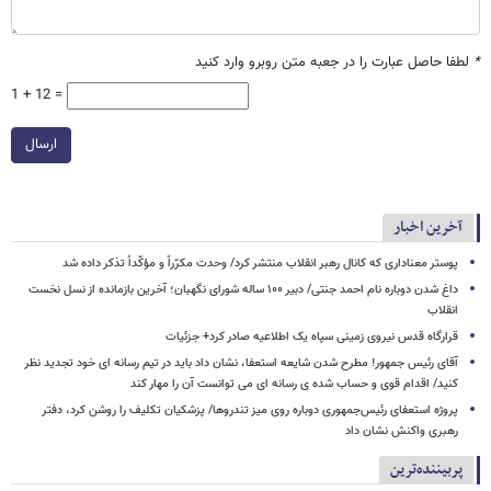
*
لطفا حاصل عبارت را در جعبه متن روبرو وارد کنید
1 + 12 =
ارسال
آخرین اخبار
پوستر معناداری که کانال رهبر انقلاب منتشر کرد/ وحدت مکرّراً و مؤکّداً تذکر داده شد
داغ شدن دوباره نام احمد جنتی/ دبیر ۱۰۰ ساله شورای نگهبان؛ آخرین بازمانده از نسل نخست
انقلاب
قرارگاه قدس نیروی زمینی سپاه یک اطلاعیه صادر کرد+ جزئیات
آقای رئیس جمهور! مطرح شدن شایعه استعفا، نشان داد باید در تیم رسانه ای خود تجدید نظر
کنید/ اقدام قوی و حساب شده ی رسانه ای می توانست آن را مهار کند
پروژه استعفای رئیس‌جمهوری دوباره روی میز تندروها/ پزشکیان تکلیف را روشن کرد، دفتر
رهبری واکنش نشان داد
پربیننده‌ترین