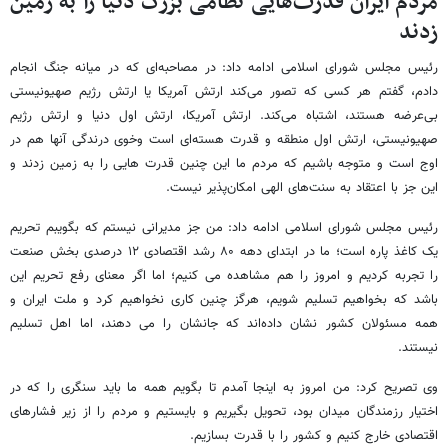
مردم ایران قدرت‌هایی نظامی بزرگ دنیا را به زمین
زدند
رئیس مجلس شورای اسلامی ادامه داد: در مصاحبه‌ای که در میانه جنگ انجام
دادم، گفتم هر کسی که تصور می‌کند ارتش آمریکا یا ارتش رژیم صهیونیستی
بی‌عرضه هستند، اشتباه می‌کند. ارتش آمریکا، ارتش اول دنیا و ارتش رژیم
صهیونیستی، ارتش اول منطقه و قدرت‌ هسته‌ای است وخوی درندگی آنها هم در
اوج است و متوجه باشیم که مردم ما این چنین قدرت هایی را به زمین زدند و
این جز با اعتقاد به سنت‌های الهی امکان‌پذیر نیست.
رئیس مجلس شورای اسلامی ادامه داد: من جز مدیرانی نیستم که بگویبم تحریم
یک کاغذ پاره است؛ ما در ابتدای دهه ۸۰ رشد اقتصادی ۱۲ درصدی بخش صنعت
را تجربه کردیم و امروز را هم مشاهده می کنیم؛ اما اگر معنای رفع تحریم این
باشد که بخواهیم تسلیم شویم، هرگز چنین کاری نخواهیم کرد و ملت ایران و
همه مسئولان کشور نشان داده‌اند که جانشان را می دهند، اما اهل تسلیم
نیستند.
وی تصریح کرد: من امروز به اینجا آمدم تا بگویم همه ما باید سنگری را که در
اختیار رزمندگان میدان بود، تحویل بگیریم و بایستیم و مردم را از زیر فشارهای
اقتصادی خارج کنیم و کشور را با قدرت بسازیم.