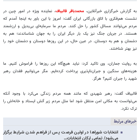
به گزارش خبرگزاری خبرآنلاین،
محمدباقر قالیباف
، نماینده ویژه در امور چین در
نشست هم‌فکری با اتاق بازرگانی ایران گفت: امروز با این باور به اینجا آمدم که
مردم می‌توانند مسائل کشور را حل کنند. مردم ما سرمایه‌ای بی‌بدیل و ارزشمند
هستند. در جریان جنگ نیز یک بار دیگر ایران را به جهان شناساندند؛ هم به
دشمنان و هم به دوستان. در عین حال، در این روزها دوستان و دشمنان خود را
نیز بهتر شناختند.
به روایت جماران، وی تاکید کرد: نباید هیچ‌گاه این روزها را فراموش کنیم. ما
هزینه‌های سنگین و جبران‌ناپذیری پرداخت کرده‌ایم. مگر می‌توانیم فقدان رهبر
شهید را جبران کنیم؟ هرگز.
قالیباف گفت: رهبر شهیدی که مانند همه مردم زندگی می‌کرد با وجود آنکه
می‌توانست به مکانی امن منتقل شود اما مثل مردم زیر آتش ایستاد و خانه‌اش را
ترک نکرد.
خبرهای مرتبط
انتخابات شوراها در اولین فرصت پس از فراهم شدن شرایط برگزار
می‌شود/ تمامی ارکان انتخابات…