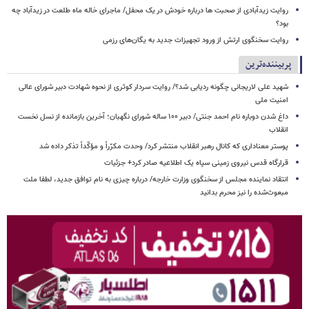
روایت زیدآبادی از صحبت ها درباره خودش در یک محفل/ ماجرای خاله ماه طلعت در زیدآباد چه
بود؟
روایت سخنگوی ارتش از ورود تجهیزات جدید به یگان‌های رزمی
پربیننده‌ترین
شهید علی لاریجانی چگونه ردیابی شد؟/ روایت سردار کوثری از نحوه شهادت دبیر شورای عالی
امنیت ملی
داغ شدن دوباره نام احمد جنتی/ دبیر ۱۰۰ ساله شورای نگهبان؛ آخرین بازمانده از نسل نخست
انقلاب
پوستر معناداری که کانال رهبر انقلاب منتشر کرد/ وحدت مکرّراً و مؤکّداً تذکر داده شد
قرارگاه قدس نیروی زمینی سپاه یک اطلاعیه صادر کرد+ جزئیات
انتقاد نماینده مجلس از سخنگوی وزارت خارجه/ درباره چیزی به نام توافق جدید، لطفا ملت
مبعوث‌شده را نیز محرم بدانید