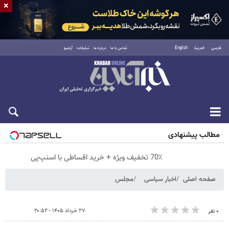
×
فارسی
العربية
English
تماس با ما
درباره ما
تبلیغات
آرشیو
پنجشنبه ۱۵ مرداد ۱۴۰۵
مطالب پیشنهادی
70٪ تخفیف ویژه + خرید اقساطی با اسنپ‌پی
صفحه اصلی
اخبار سیاسی
مجلس
۲۷ خرداد ۱۴۰۵ - ۲۰:۵۲
۰ نفر