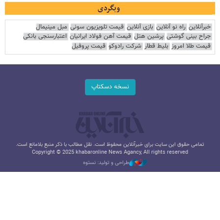
وبگردی
خبرآنلاین
راه نو آنلاین
بازی آنلاین
قیمت تلویزیون سونی
مبل مینیمال
جراح بینی گوشتی
پرشین هتل
قیمت آهن فولاد ایرانیان
اعتبارسنجی بانکی
قیمت طلا امروز
بلیط قطار
شرکت رادوکو
قیمت پروفیل
نسخه دسکتاپ
تمامی حقوق این سایت برای خبرآنلاین محفوظ است. نقل مطالب با ذکر منبع بلامانع است.
Copyright © 2025 khabaronline News Agancy, All rights reserved
طراحی و تولید: نستوه