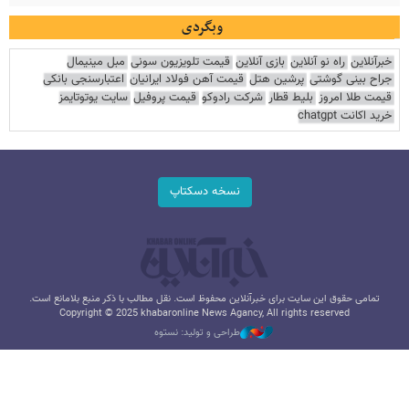
وبگردی
خبرآنلاین
راه نو آنلاین
بازی آنلاین
قیمت تلویزیون سونی
مبل مینیمال
جراح بینی گوشتی
پرشین هتل
قیمت آهن فولاد ایرانیان
اعتبارسنجی بانکی
قیمت طلا امروز
بلیط قطار
شرکت رادوکو
قیمت پروفیل
سایت یوتوتایمز
خرید اکانت chatgpt
نسخه دسکتاپ
تمامی حقوق این سایت برای خبرآنلاین محفوظ است. نقل مطالب با ذکر منبع بلامانع است.
Copyright © 2025 khabaronline News Agancy, All rights reserved
طراحی و تولید: نستوه