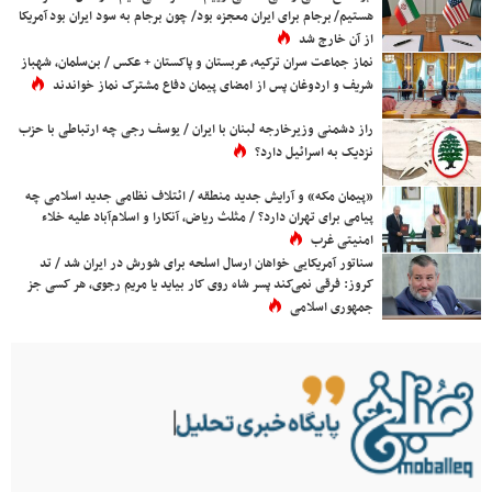
هستیم/ برجام برای ایران معجزه بود/ چون برجام به سود ایران بود آمریکا
از آن خارج شد
نماز جماعت سران ترکیه، عربستان و پاکستان + عکس / بن‌سلمان، شهباز
شریف و اردوغان پس از امضای پیمان دفاع مشترک نماز خواندند
راز دشمنی وزیرخارجه لبنان با ایران / یوسف رجی چه ارتباطی با حزب
نزدیک به اسرائیل دارد؟
«پیمان مکه» و آرایش جدید منطقه / ائتلاف نظامی جدید اسلامی چه
پیامی برای تهران دارد؟ / مثلث ریاض، آنکارا و اسلام‌آباد علیه خلاء
امنیتی غرب
سناتور آمریکایی خواهان ارسال اسلحه برای شورش در ایران شد / تد
کروز: فرقی نمی‌کند پسر شاه روی کار بیاید یا مریم رجوی، هر کسی جز
جمهوری اسلامی