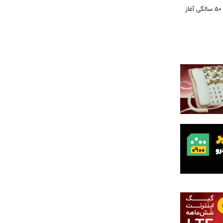
کشف تغییری پنهان در مغز که از حدود ۵۰ سالگی آغاز