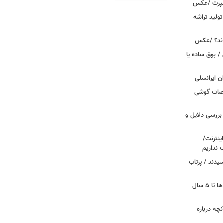
اسپرت /عکس
ولید تراشه
دند؟ /عکس
 بوق ساده یا
 / «Caviar» مشخصات گوشی
بررسی دلایل و
ینترنت/
 نداریم
یدند / پرتاب
اینترنت در تسخیر ربات‌ها / ترافیک بات‌ها تا ۵ سال
آنچه درباره