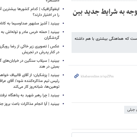
«استخر»
وجه به شرایط جدید بین
اینفوگرافیک | کدام کشورها بیشترین 
را در اختیار دارند؟
ببینید | آشپز مشهور صداوسیما به کاناد
ببینید | حمله خرس مادر و توله‌اش به
گردشگران
م است که هماهنگی بیشتری با هم داشته
عکس | تصویری زیر خاکی از رضا رویگری 
در کنار پدرش در تجریش
ببینید | سیلاب‌ سنگین در خیابان‌های گ
بمبئی در هند
ببینید | پزشکیان: از آقای قالیباف خوا
رئیس تیم مذاکره‌کننده شود/ آقای عرا
توهین‌ها، شبانه‌روز کار می‌کند
ببینید | چرا رهبر شهید به پناهگاه نرفتن
ببینید | آیا انجام مذاکرات باعث بروز 
 جبلی