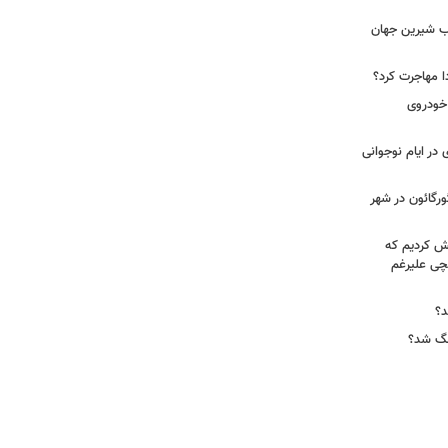
آب شیرین جهان
ا مهاجرت کرد؟
 خودروی
در ایام نوجوانی
ورگائون در شهر
هش کردیم که
قچی علیرغم
د؟
جنگ شد؟