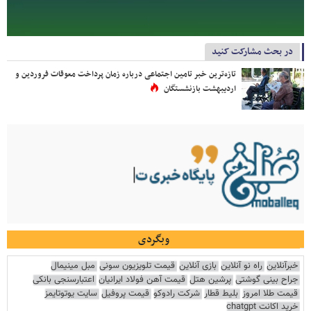
در بحث مشارکت کنید
تازه‌ترین خبر تامین اجتماعی درباره زمان پرداخت معوقات فروردین و
اردیبهشت بازنشستگان
وبگردی
خبرآنلاین
راه نو آنلاین
بازی آنلاین
قیمت تلویزیون سونی
مبل مینیمال
جراح بینی گوشتی
پرشین هتل
قیمت آهن فولاد ایرانیان
اعتبارسنجی بانکی
قیمت طلا امروز
بلیط قطار
شرکت رادوکو
قیمت پروفیل
سایت یوتوتایمز
خرید اکانت chatgpt