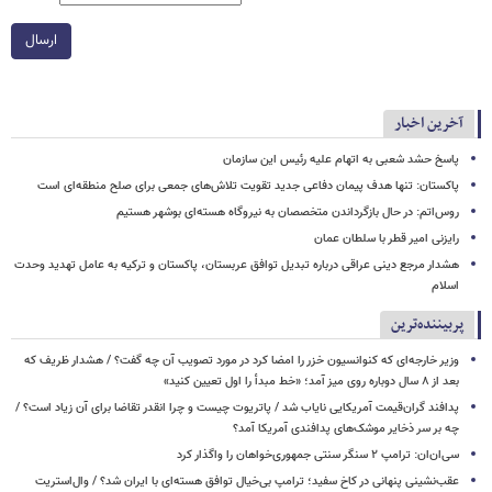
ارسال
آخرین اخبار
پاسخ حشد شعبی به اتهام‌ علیه رئیس این سازمان
پاکستان: تنها هدف پیمان دفاعی جدید تقویت تلاش‌های جمعی برای صلح منطقه‌ای است
روس‌اتم: در حال بازگرداندن متخصصان به نیروگاه هسته‌ای بوشهر هستیم
رایزنی امیر قطر با سلطان عمان
هشدار مرجع دینی عراقی درباره تبدیل توافق عربستان، پاکستان و ترکیه به عامل تهدید وحدت
اسلام
پربیننده‌ترین
وزیر خارجه‌ای که کنوانسیون خزر را امضا کرد در مورد تصویب آن چه گفت؟ / هشدار ظریف که
بعد از ۸ سال دوباره روی میز آمد؛ «خط مبدأ را اول تعیین کنید»
پدافند گران‌قیمت آمریکایی نایاب شد / پاتریوت چیست و چرا انقدر تقاضا برای آن زیاد است؟ /
چه بر سر ذخایر موشک‌های پدافندی آمریکا آمد؟
سی‌ان‌ان: ترامپ ۲ سنگر سنتی جمهوری‌خواهان را واگذار کرد
عقب‌نشینی پنهانی در کاخ سفید؛ ترامپ بی‌خیال توافق هسته‌ای با ایران شد؟ / وال‌استریت