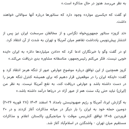
به نظر می‌رسد هنوز در حال مذاکره است.»
او گفت که «یکسری موارد» وجود دارد که سناتورها درباره آنها سوالاتی خواهند
داشت.
«تد کروز» سناتور جمهوری‌خواه تگزاس و از مخالفان سرسخت ایران نیز پس از
انتشار پیش‌نویس یادداشت تفاهم میان آمریکا و تهران به‌ شدت از آن انتقاد کرد.
او در گفت وگو با خبرنگاران ادعا کرد که «دادن میلیاردها دلار» به ایران «ایده
خوبی نیست. فکر می‌کنم رئیس‌جمهور، متاسفانه مشاوره بدی دریافت می‌کند.»
کروز همچنین از این توافق درباره موضوع عوارض عبور از تنگه هرمز انتقاد کرد و
گفت: «اینکه ایران را در موقعیتی قرار دهیم که برای همیشه کنترل تنگه هرمز را
در دست داشته باشد و عوارض دریافت کند، به نفع آمریکا نیست. به نظر من
(ایران) نباید حتی یک سنت هم از عبور آزاد در دریاها درآمد داشته باشد.»
به گزارش ایرنا، آمریکا و رژیم صهیونیستی بامداد ۹ اسفند ۱۴۰۴ (۲۸ فوریه ۲۰۲۶)
دومین حمله خود به ایران را بار دیگر در میانه مذاکرات آغاز کردند و در ۲۰
فروردین ۱۴۰۵ توافق آتش‌بس موقت با میانجیگری پاکستان اعلام و مذاکرات
مستقیم میان تهران - واشنگتن در اسلام‌آباد آغاز شد.