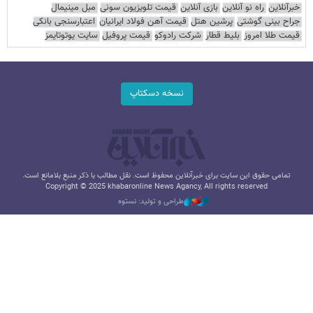
خبرآنلاین
راه نو آنلاین
بازی آنلاین
قیمت تلویزیون سونی
مبل مینیمال
جراح بینی گوشتی
پرشین هتل
قیمت آهن فولاد ایرانیان
اعتبارسنجی بانکی
قیمت طلا امروز
بلیط قطار
شرکت رادوکو
قیمت پروفیل
سایت یوتوتایمز
نسخه دسکتاپ
تمامی حقوق این سایت برای خبرآنلاین محفوظ است. نقل مطالب با ذکر منبع بلامانع است.
Copyright © 2025 khabaronline News Agancy, All rights reserved
طراحی و تولید: نستوه