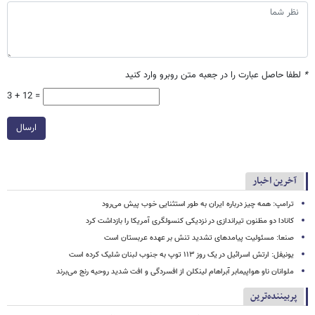
*
لطفا حاصل عبارت را در جعبه متن روبرو وارد کنید
3 + 12 =
ارسال
آخرین اخبار
ترامپ: همه چیز درباره ایران به طور استثنایی خوب پیش می‌رود
کانادا دو مظنون تیراندازی در نزدیکی کنسولگری آمریکا را بازداشت کرد
صنعا: مسئولیت پیامدهای تشدید تنش بر عهده عربستان است
یونیفل: ارتش اسرائیل در یک روز ۱۱۳ توپ به جنوب لبنان شلیک کرده است
ملوانان ناو هواپیمابر آبراهام لینکلن از افسردگی و افت شدید روحیه رنج می‌برند
پربیننده‌ترین