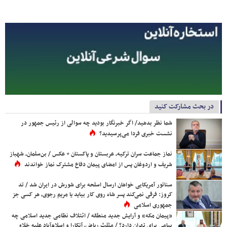
در بحث مشارکت کنید
شما نظر بدهید/ اگر خبرنگار بودید چه سوالی از رئیس جمهور در
نشست خبری فردا می‌پرسیدید؟
نماز جماعت سران ترکیه، عربستان و پاکستان + عکس / بن‌سلمان، شهباز
شریف و اردوغان پس از امضای پیمان دفاع مشترک نماز خواندند
سناتور آمریکایی خواهان ارسال اسلحه برای شورش در ایران شد / تد
کروز: فرقی نمی‌کند پسر شاه روی کار بیاید یا مریم رجوی، هر کسی جز
جمهوری اسلامی
«پیمان مکه» و آرایش جدید منطقه / ائتلاف نظامی جدید اسلامی چه
پیامی برای تهران دارد؟ / مثلث ریاض، آنکارا و اسلام‌آباد علیه خلاء