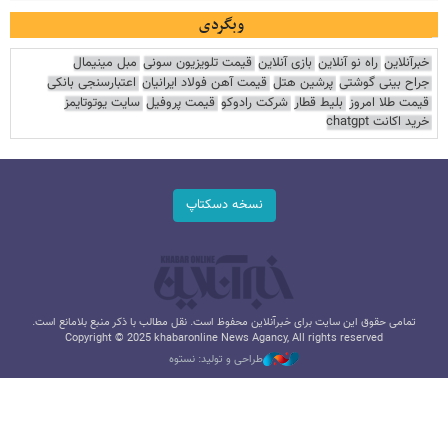
وبگردی
خبرآنلاین
راه نو آنلاین
بازی آنلاین
قیمت تلویزیون سونی
مبل مینیمال
جراح بینی گوشتی
پرشین هتل
قیمت آهن فولاد ایرانیان
اعتبارسنجی بانکی
قیمت طلا امروز
بلیط قطار
شرکت رادوکو
قیمت پروفیل
سایت یوتوتایمز
خرید اکانت chatgpt
نسخه دسکتاپ
تمامی حقوق این سایت برای خبرآنلاین محفوظ است. نقل مطالب با ذکر منبع بلامانع است.
Copyright © 2025 khabaronline News Agancy, All rights reserved
طراحی و تولید: نستوه