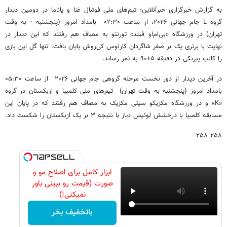
به گزارش خبرگزاری خبرآنلاین؛ تیم‌های ملی فوتبال غنا و پاناما در دومین دیدار
گروه L جام جهانی ۲۰۲۶، از ساعت ۰۲:۳۰ بامداد امروز (پنجشنبه - به وقت
تهران) در ورزشگاه «بی‌ام‌او فیلد» تورنتو به مصاف هم رفتند که این دیدار در
نهایت با برتری یک بر صفر شاگردان کارلوس کی‌روش پایان یافت. تنها گل این بازی
را کالب ییرنکی در دقیقه ۵+۹۰ به ثمر رساند.
در آخرین دیدار از دور نخست مرحله گروهی جام جهانی ۲۰۲۶ از ساعت ۰۵:۳۰
بامداد امروز (پنجشنبه به وقت تهران) تیم‌های ملی کلمبیا و ازبکستان در گروه
«K» و در ورزشگاه مکزیکو سیتی مکزیک به مصاف هم رفتند که در پایان این
مسابقه کلمبیا با درخشش لوئیس دیاز با نتیجه ۳ بر یک ازبکستان را شکست داد.
۲۵۸ ۲۵۸
ابزار کامل برای اصلاح مو و
صورت (قیمت رو ببینی باور
نمیکنی!)
باتخفیف بخر