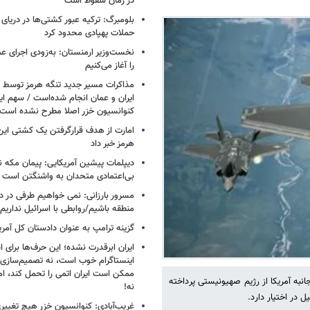
در زمان سقوط است
بلومبرگ: ترکیه عبور کشتی‌ها در دریای 
حملات پهپادی محدود کرد
نخست‌وزیر ارمنستان: به‌زودی اجرای عم
را آغاز می‌کنیم
مذاکرات مسیر جدید تنگه هرمز توسط ن
ایران و عمان انجام شده‌است / سهم ایر
کنوانسیون خزر اصلا مطرح نشده است
امارت از هدف قرارگرفتن یک کشتی این
هرمز خبر داد
دیپلمات پیشین آمریکایی: پیمان مکه ن
بی‌اعتمادی متحدان به واشنگتن است
مسرور بارزانی: نمی خواهیم طرفی در د
منطقه باشیم/روابطی با اسرائیل نداریم
گزینه ترامپ به عنوان دادستان کل آمری
ایران ابرقدرت نشده؛ این حرف‌ها برای 
اینستاگرام خوب است، نه تصمیم‌سازی/
ممکن است ایران اتمی را تحمل کند، اما
به آمریکا از رژیم صهیونیستی پرداخته
نه!
 در اختیار دارد.
غریب‌آبادی: کنوانسیون خزر هیچ تغییر