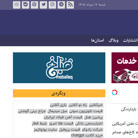
شنبه ۱۷ مرداد ۱۴۰۵
انتشارات
وبلاگ
استان‌ها
وبگردی
خبرآنلاین
راه نو آنلاین
بازی آنلاین
بازدارندگی
قیمت تلویزیون سونی
مبل مینیمال
جراح بینی گوشتی
پرشین هتل
قیمت آهن فولاد ایرانیان
اعتبارسنجی بانکی
قیمت طلا امروز
بلیط قطار
 نفتی آمریکایی
شرکت رادوکو
قیمت پروفیل
سایت یوتوتایمز
ه کاخ‌های صدام
خرید اکانت chatgpt