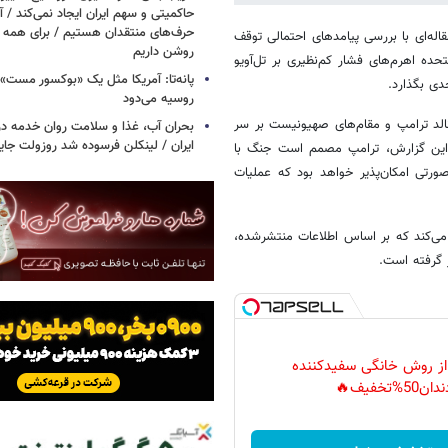
حاکمیتی و سهم ایران ایجاد نمی‌کند / 
حرف‌های منتقدان هستیم / برای همه ا
له‌ای با بررسی پیامدهای احتمالی توقف
روشن داریم
ده اهرم‌های فشار کم‌نظیری بر تل‌آویو
پانه‌تا: آمریکا مثل یک «بوکسور مست» 
دی بگذارد.
روسیه می‌دود
لد ترامپ و مقام‌های صهیونیست بر سر
بحران آب، غذا و سلامت روان خدمه در 
ایران / لینکلن فرسوده شد روزولت جا
ای این گزارش، ترامپ مصمم است جنگ با
ورتی امکان‌پذیر خواهد بود که عملیات
 می‌کند که بر اساس اطلاعات منتشرشده،
ر گرفته است.
 از روش خانگی سفیدکننده
دان50%تخفیف🔥