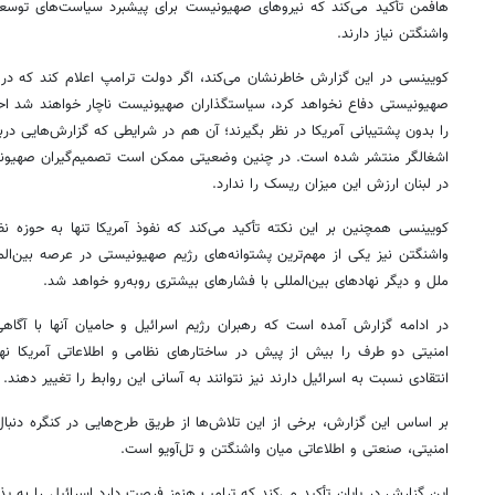
هافمن تأکید می‌کند که نیروهای صهیونیست برای پیشبرد سیاست‌های توسعه‌ط
واشنگتن نیاز دارند.
کویینسی در این گزارش خاطرنشان می‌کند، اگر دولت ترامپ اعلام کند که در ص
صهیونیستی دفاع نخواهد کرد، سیاستگذاران صهیونیست ناچار خواهند شد احتما
را بدون پشتیبانی آمریکا در نظر بگیرند؛ آن هم در شرایطی که گزارش‌هایی د
اشغالگر منتشر شده است. در چنین وضعیتی ممکن است تصمیم‌گیران صهیونی
در لبنان ارزش این میزان ریسک را ندارد.
کویینسی همچنین بر این نکته تأکید می‌کند که نفوذ آمریکا تنها به حوزه ن
واشنگتن نیز یکی از مهم‌ترین پشتوانه‌های رژیم صهیونیستی در عرصه بین‌الم
ملل و دیگر نهادهای بین‌المللی با فشارهای بیشتری روبه‌رو خواهد شد.
در ادامه گزارش آمده است که رهبران رژیم اسرائیل و حامیان آنها با آگاه
امنیتی دو طرف را بیش از پیش در ساختارهای نظامی و اطلاعاتی آمریکا نهاد
انتقادی نسبت به اسرائیل دارند نیز نتوانند به آسانی این روابط را تغییر دهند.
بر اساس این گزارش، برخی از این تلاش‌ها از طریق طرح‌هایی در کنگره دنبا
امنیتی، صنعتی و اطلاعاتی میان واشنگتن و تل‌آویو است.
این گزارش در پایان تأکید می‌کند که ترامپ هنوز فرصت دارد اسرائیل را به پذ