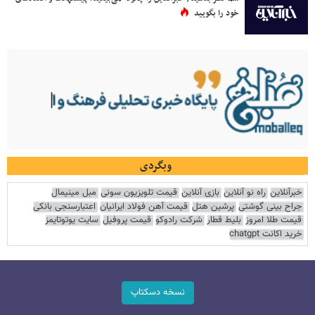
خود را بگویید
وبگردی
خبرآنلاین
راه نو آنلاین
بازی آنلاین
قیمت تلویزیون سونی
مبل مینیمال
جراح بینی گوشتی
پرشین هتل
قیمت آهن فولاد ایرانیان
اعتبارسنجی بانکی
قیمت طلا امروز
بلیط قطار
شرکت رادوکو
قیمت پروفیل
سایت یوتوتایمز
خرید اکانت chatgpt
نسخه دسکتاپ