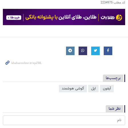
کد مطلب
2234975
برچسب‌ها
آیفون
اپل
گوشی هوشمند
نظر شما