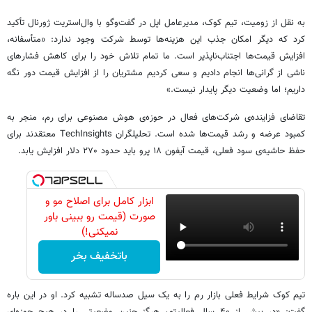
به نقل از زومیت، تیم کوک، مدیرعامل اپل در گفت‌وگو با وال‌استریت ژورنال تأکید
کرد که دیگر امکان جذب این هزینه‌ها توسط شرکت وجود ندارد: «متأسفانه،
افزایش قیمت‌ها اجتناب‌ناپذیر است. ما تمام تلاش خود را برای کاهش فشارهای
ناشی از گرانی‌ها انجام دادیم و سعی کردیم مشتریان را از افزایش قیمت دور نگه
داریم؛ اما وضعیت دیگر پایدار نیست.»
تقاضای فزاینده‌ی شرکت‌های فعال در حوزه‌ی هوش مصنوعی برای رم، منجر به
کمبود عرضه و رشد قیمت‌ها شده است. تحلیلگران TechInsights معتقدند برای
حفظ حاشیه‌ی سود فعلی، قیمت آیفون ۱۸ پرو باید حدود ۲۷۰ دلار افزایش یابد.
ابزار کامل برای اصلاح مو و
صورت (قیمت رو ببینی باور
نمیکنی!)
باتخفیف بخر
تیم کوک شرایط فعلی بازار رم را به یک سیل صدساله تشبیه کرد. او در این باره
گفت: «در بیش از ۴۰ سال فعالیتم، هرگز چنین وضعیتی را در هیچ حوزه‌ای