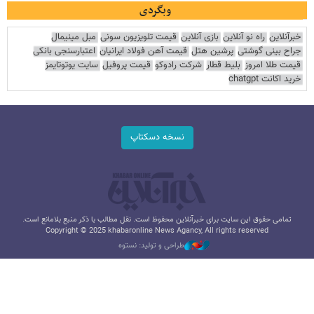
وبگردی
خبرآنلاین
راه نو آنلاین
بازی آنلاین
قیمت تلویزیون سونی
مبل مینیمال
جراح بینی گوشتی
پرشین هتل
قیمت آهن فولاد ایرانیان
اعتبارسنجی بانکی
قیمت طلا امروز
بلیط قطار
شرکت رادوکو
قیمت پروفیل
سایت یوتوتایمز
خرید اکانت chatgpt
نسخه دسکتاپ
تمامی حقوق این سایت برای خبرآنلاین محفوظ است. نقل مطالب با ذکر منبع بلامانع است.
Copyright © 2025 khabaronline News Agancy, All rights reserved
طراحی و تولید: نستوه