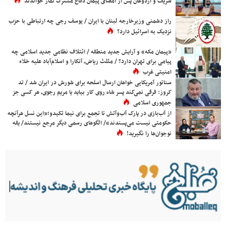
شریف و اردوغان پس از امضای پیمان دفاع مشترک نماز خواندند
راز دشمنی وزیرخارجه لبنان با ایران / یوسف رجی چه ارتباطی با حزب
نزدیک به اسرائیل دارد؟
«پیمان مکه» و آرایش جدید منطقه / ائتلاف نظامی جدید اسلامی چه
پیامی برای تهران دارد؟ / مثلث ریاض، آنکارا و اسلام‌آباد علیه خلاء
امنیتی غرب
سناتور آمریکایی خواهان ارسال اسلحه برای شورش در ایران شد / تد
کروز: فرقی نمی‌کند پسر شاه روی کار بیاید یا مریم رجوی، هر کسی جز
جمهوری اسلامی
از آب‌بازی در پارک آب‌وآتش تا تجمع برای نیما تکیدو؛«این نسل هرآنچه
حکومتی نیست می‌پسندند»/ الگوهای رسمی دیگر مرجع نیستند/ یقه
نوجوان‌ها را نگیرید!