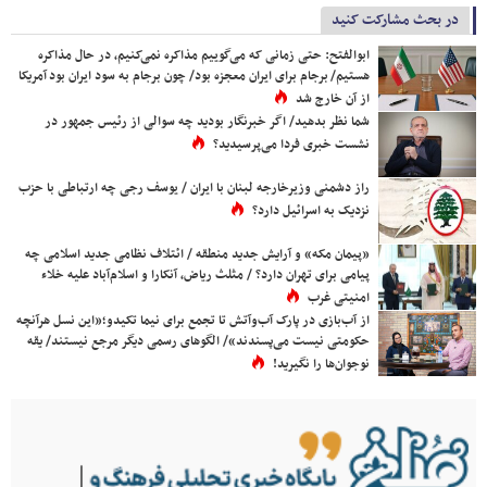
در بحث مشارکت کنید
ابوالفتح: حتی زمانی که می‌گوییم مذاکره نمی‌کنیم، در حال مذاکره
هستیم/ برجام برای ایران معجزه بود/ چون برجام به سود ایران بود آمریکا
از آن خارج شد
شما نظر بدهید/ اگر خبرنگار بودید چه سوالی از رئیس جمهور در
نشست خبری فردا می‌پرسیدید؟
راز دشمنی وزیرخارجه لبنان با ایران / یوسف رجی چه ارتباطی با حزب
نزدیک به اسرائیل دارد؟
«پیمان مکه» و آرایش جدید منطقه / ائتلاف نظامی جدید اسلامی چه
پیامی برای تهران دارد؟ / مثلث ریاض، آنکارا و اسلام‌آباد علیه خلاء
امنیتی غرب
از آب‌بازی در پارک آب‌وآتش تا تجمع برای نیما تکیدو؛«این نسل هرآنچه
حکومتی نیست می‌پسندند»/ الگوهای رسمی دیگر مرجع نیستند/ یقه
نوجوان‌ها را نگیرید!