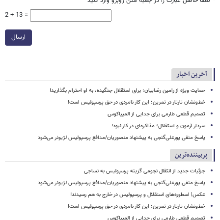
*
لطفا حاصل عبارت را در جعبه متن روبرو وارد کنید
2 + 13 =
ارسال
آخرین اخبار
حمایت ویژه از رامین رضاییان؛ برای استقلال جنگیده، به او احترام بگذارید!
خط‌ونشان تارتار در تمرین؛ این کار نامردی در حق پرسپولیس است!
تصمیم قطعی طارمی برای جدایی از المپیاکوس
سردار آزمون و استقلال؛ مذاکره‌ای در کار نبود!
پاسخ منفی پورعلی‌گنجی به پیشنهاد منصوریان/مدافع پرسپولیس لژیونر می‌شود
پربیننده‌ترین
جزئیات جدید از انتقال نجومی گزینه پرسپولیس به نساجی
پاسخ منفی پورعلی‌گنجی به پیشنهاد منصوریان/مدافع پرسپولیس لژیونر می‌شود
عکس| اسطوره‌های استقلال و پرسپولیس در خارج به هم رسیدند!
خط‌ونشان تارتار در تمرین؛ این کار نامردی در حق پرسپولیس است!
تصمیم قطعی طارمی برای جدایی از المپیاکوس