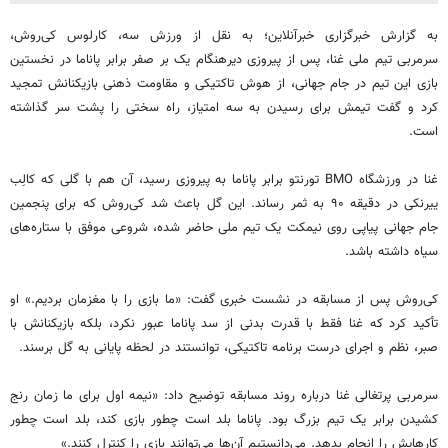
به گزارش خبرگزاری خبرآنلاین؛ به نقل از ورزش سه، کارلوس کی‌روش،
سرمربی تیم ملی غنا، پس از پیروزی دیرهنگام یک بر صفر برابر پاناما در نخستین
بازی این تیم در جام جهانی، از هوش تاکتیکی و مقاومت ذهنی بازیکنانش تمجید
کرد و گفت تیمش برای رسیدن به سه امتیاز، راه سختی را پشت سر گذاشته
است.
غنا در ورزشگاه BMO تورنتو برابر پاناما به پیروزی رسید، آن هم با گلی که کالِب
ییرنکی در دقیقه ۹۰ به ثمر رساند. این گل باعث شد کی‌روش که برای پنجمین
جام جهانی پیاپی روی نیمکت یک تیم ملی حاضر شده، شروعی موفق با ستاره‌های
سیاه داشته باشد.
کی‌روش پس از مسابقه در نشست خبری گفت: «ما بازی را با مغزمان بردیم.» او
تأکید کرد که غنا فقط با قدرت بدنی از سد پاناما عبور نکرد، بلکه بازیکنانش با
صبر، نظم و اجرای درست برنامه تاکتیکی، توانستند در لحظه پایانی به گل برسند.
سرمربی پرتغالی غنا درباره روند مسابقه توضیح داد: «نیمه اول برای ما زمان رنج
کشیدن برابر یک تیم بزرگ بود. پاناما بلد است چطور بازی کند، بلد است چطور
کارهایش را انجام بدهد. می‌دانستیم آن‌ها می‌توانند بازی را کنترل کنند.»