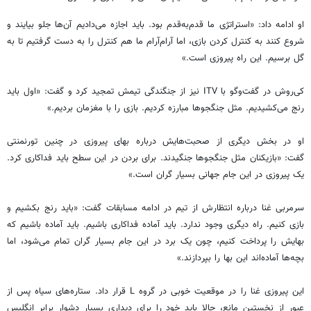
او ادامه داد: «استراتژی ما قدم‌به‌قدم بود. باید اجازه می‌دادیم آن‌ها جلو بیایند و
شروع کنند به کنترل کردن بازی، اما آرام‌آرام ما هم کنترل را به دست گرفتیم تا به
گل برسیم. این راه پیروزی است.»
کی‌روش در گفت‌وگو با ITV نیز از جنگندگی تیمش تمجید کرد و گفت: «اول باید
رنج می‌کشیدیم. مثل جنگجوها مبارزه کردیم. بازی را با مغزمان بردیم.»
او در بخش دیگری از صحبت‌هایش درباره بهای پیروزی در چنین تورنمنتی
گفت: «بازیکنان مثل جنگجوها جنگیدند. برای بردن در این سطح باید فداکاری کرد.
یک پیروزی در این جام جهانی بسیار گران است.»
سرمربی غنا درباره انتظارش از تیم در ادامه مسابقات گفت: «باید رنج بکشیم و
بازی کنیم. راه دیگری وجود ندارد. باید آماده فداکاری باشیم. باید آماده باشیم که
بهایش را پرداخت کنیم، چون یک برد در این جام بسیار گران تمام می‌شود، اما
بچه‌ها آماده‌اند این بها را بپردازند.»
این پیروزی غنا را در موقعیت خوبی در گروه L قرار داد. ستاره‌های سیاه پس از
عبور از نخستین مانع، حالا باید خود را برای دیداری بسیار دشوار برابر انگلیس