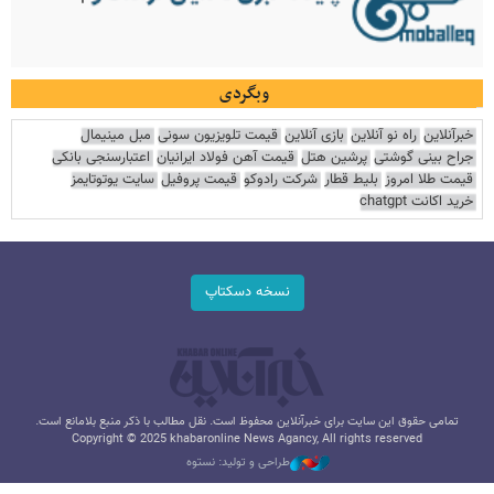
وبگردی
خبرآنلاین
راه نو آنلاین
بازی آنلاین
قیمت تلویزیون سونی
مبل مینیمال
جراح بینی گوشتی
پرشین هتل
قیمت آهن فولاد ایرانیان
اعتبارسنجی بانکی
قیمت طلا امروز
بلیط قطار
شرکت رادوکو
قیمت پروفیل
سایت یوتوتایمز
خرید اکانت chatgpt
نسخه دسکتاپ
تمامی حقوق این سایت برای خبرآنلاین محفوظ است. نقل مطالب با ذکر منبع بلامانع است.
Copyright © 2025 khabaronline News Agancy, All rights reserved
طراحی و تولید: نستوه