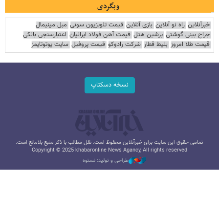
وبگردی
خبرآنلاین
راه نو آنلاین
بازی آنلاین
قیمت تلویزیون سونی
مبل مینیمال
جراح بینی گوشتی
پرشین هتل
قیمت آهن فولاد ایرانیان
اعتبارسنجی بانکی
قیمت طلا امروز
بلیط قطار
شرکت رادوکو
قیمت پروفیل
سایت یوتوتایمز
نسخه دسکتاپ
تمامی حقوق این سایت برای خبرآنلاین محفوظ است. نقل مطالب با ذکر منبع بلامانع است.
Copyright © 2025 khabaronline News Agancy, All rights reserved
طراحی و تولید: نستوه