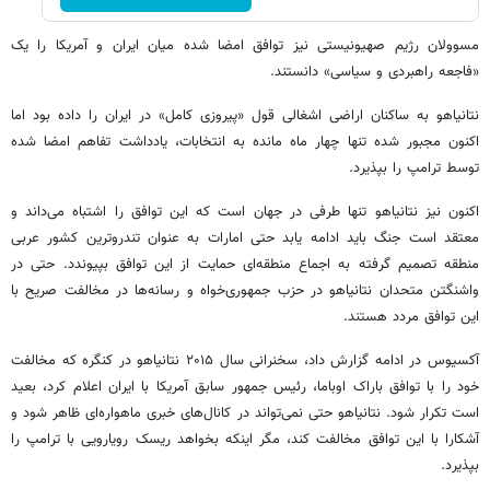
مسوولان رژیم صهیونیستی نیز توافق امضا شده میان ایران و آمریکا را یک
«فاجعه راهبردی و سیاسی» دانستند.
نتانیاهو به ساکنان اراضی اشغالی قول «پیروزی کامل» در ایران را داده بود اما
اکنون مجبور شده تنها چهار ماه مانده به انتخابات، یادداشت تفاهم امضا شده
توسط ترامپ را بپذیرد.
اکنون نیز نتانیاهو تنها طرفی در جهان است که این توافق را اشتباه می‌داند و
معتقد است جنگ باید ادامه یابد حتی امارات به عنوان تندروترین کشور عربی
منطقه تصمیم گرفته به اجماع منطقه‌ای حمایت از این توافق بپیوندد. حتی در
واشنگتن متحدان نتانیاهو در حزب جمهوری‌خواه و رسانه‌ها در مخالفت صریح با
این توافق مردد هستند.
آکسیوس در ادامه گزارش داد، سخنرانی سال ۲۰۱۵ نتانیاهو در کنگره که مخالفت
خود را با توافق باراک اوباما، رئیس جمهور سابق آمریکا با ایران اعلام کرد، بعید
است تکرار شود. نتانیاهو حتی نمی‌تواند در کانال‌های خبری ماهواره‌ای ظاهر شود و
آشکارا با این توافق مخالفت کند، مگر اینکه بخواهد ریسک رویارویی با ترامپ را
بپذیرد.