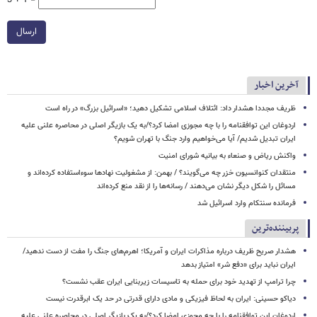
ارسال
آخرین اخبار
ظریف مجددا هشدار داد: ائتلاف اسلامی تشکیل دهید؛ «اسرائیل بزرگ» در راه است
اردوغان این توافقنامه را با چه مجوزی امضا کرد؟/به یک بازیگر اصلی در محاصره علنی علیه
ایران تبدیل شدیم/ آیا می‌خواهیم وارد جنگ با تهران شویم؟
واکنش ریاض و صنعاء به بیانیه شورای امنیت
منتقدان کنوانسیون خزر چه می‌گویند؟ / بهمن: از مشغولیت نهادها سوءاستفاده کرده‌اند و
مسائل را شکل دیگر نشان می‌دهند / رسانه‌ها را از نقد منع کرده‌اند
فرمانده سنتکام وارد اسرائیل شد
پربیننده‌ترین
هشدار صریح ظریف درباره مذاکرات ایران و آمریکا؛ اهرم‌های جنگ را مفت از دست ندهید/
ایران نباید برای «دفع شر» امتیاز بدهد
چرا ترامپ از تهدید خود برای حمله به تاسیسات زیربنایی ایران عقب نشست؟
دیاکو حسینی: ایران به لحاظ فیزیکی و مادی دارای قدرتی در حد یک ابرقدرت نیست
اردوغان این توافقنامه را با چه مجوزی امضا کرد؟/به یک بازیگر اصلی در محاصره علنی علیه