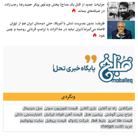
جزئیات جدید از قتل یک مداح/ پخش ویدئوی پیکر حمیدرضا رجب‌زاده
در شبکه‌های معاند
ظریف: بدون مدیریت تنش با آمریکا، حتی دوستان ایران هم از تهران
فاصله می‌گیرند/ایران نباید در مذاکرات با ترامپ قربانی روسیه و چین
شود
وبگردی
خبرآنلاین
راه نو آنلاین
بازی آنلاین
قیمت تلویزیون سونی
مبل مینیمال
جراح بینی گوشتی
پرشین هتل
قیمت آهن فولاد ایرانیان
اعتبارسنجی بانکی
قیمت طلا امروز
بلیط قطار
شرکت رادوکو
قیمت پروفیل
سایت یوتوتایمز
خرید اکانت chatgpt