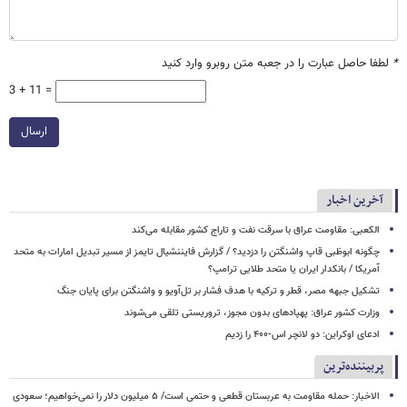
*
لطفا حاصل عبارت را در جعبه متن روبرو وارد کنید
3 + 11 =
ارسال
آخرین اخبار
الکعبی: مقاومت عراق با سرقت نفت و تاراج کشور مقابله می‌کند
چگونه ابوظبی قاپ واشنگتن را دزدید؟ / گزارش فایننشیال تایمز از مسیر تبدیل امارات به متحد
آمریکا / بانکدار ایران یا متحد طلایی ترامپ؟
تشکیل جبهه‌ مصر، قطر و ترکیه با هدف فشار بر تل‌آویو و واشنگتن برای پایان جنگ
وزارت کشور عراق: پهپادهای بدون مجوز، تروریستی تلقی می‌شوند
ادعای اوکراین: دو لانچر اس-۴۰۰ را زدیم
پربیننده‌ترین
الاخبار: حمله مقاومت به عربستان قطعی و حتمی است/ ۵ میلیون دلار را نمی‌خواهیم؛ سعودی