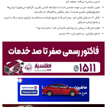
«درس سختی» دریافت خواهد کرد
تعین تکلیف خزر بر عهده مجلس است/ با خوک‌ها کشتی بگیری، گل‌آلود می‌شوی/ ایرانی‌ها
شطرنج‌بازهای ماهری هستند/ سفر عراقچی و قالیباف به پاکستان
کانال ۱۳ اسرائیل فاش کرد: پیام آمریکا از طریق فرمانده سنتکام به تل‌آویو درباره جنگ با ایران
و پاسخ ارتش اسرائیل
الهام علی‌اف در پیامی از پزشکیان قدردانی کرد / ماجرا چه بود؟
ادعای اوکراین: دو لانچر اس-۴۰۰ را زدیم