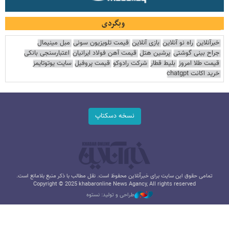
وبگردی
خبرآنلاین
راه نو آنلاین
بازی آنلاین
قیمت تلویزیون سونی
مبل مینیمال
جراح بینی گوشتی
پرشین هتل
قیمت آهن فولاد ایرانیان
اعتبارسنجی بانکی
قیمت طلا امروز
بلیط قطار
شرکت رادوکو
قیمت پروفیل
سایت یوتوتایمز
خرید اکانت chatgpt
نسخه دسکتاپ
تمامی حقوق این سایت برای خبرآنلاین محفوظ است. نقل مطالب با ذکر منبع بلامانع است.
Copyright © 2025 khabaronline News Agancy, All rights reserved
طراحی و تولید: نستوه