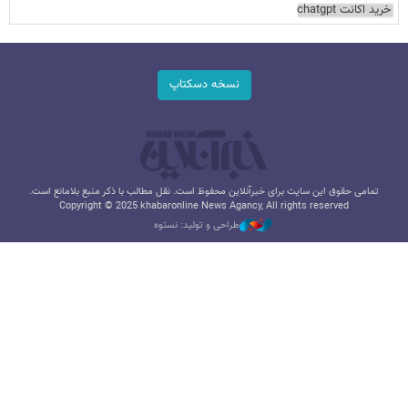
خرید اکانت chatgpt
نسخه دسکتاپ
تمامی حقوق این سایت برای خبرآنلاین محفوظ است. نقل مطالب با ذکر منبع بلامانع است.
Copyright © 2025 khabaronline News Agancy, All rights reserved
طراحی و تولید: نستوه