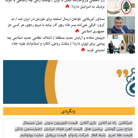
راز دشمنی وزیرخارجه لبنان با ایران / یوسف رجی چه ارتباطی با حزب
نزدیک به اسرائیل دارد؟
سناتور آمریکایی خواهان ارسال اسلحه برای شورش در ایران شد / تد
کروز: فرقی نمی‌کند پسر شاه روی کار بیاید یا مریم رجوی، هر کسی جز
جمهوری اسلامی
«پیمان مکه» و آرایش جدید منطقه / ائتلاف نظامی جدید اسلامی چه
پیامی برای تهران دارد؟ / مثلث ریاض، آنکارا و اسلام‌آباد علیه خلاء
امنیتی غرب
وبگردی
خبرآنلاین
راه نو آنلاین
بازی آنلاین
قیمت تلویزیون سونی
مبل مینیمال
جراح بینی گوشتی
پرشین هتل
قیمت آهن فولاد ایرانیان
اعتبارسنجی بانکی
قیمت طلا امروز
بلیط قطار
شرکت رادوکو
قیمت پروفیل
سایت یوتوتایمز