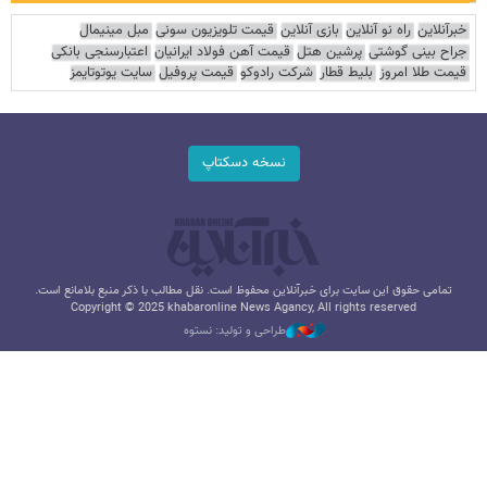
خبرآنلاین
راه نو آنلاین
بازی آنلاین
قیمت تلویزیون سونی
مبل مینیمال
جراح بینی گوشتی
پرشین هتل
قیمت آهن فولاد ایرانیان
اعتبارسنجی بانکی
قیمت طلا امروز
بلیط قطار
شرکت رادوکو
قیمت پروفیل
سایت یوتوتایمز
نسخه دسکتاپ
تمامی حقوق این سایت برای خبرآنلاین محفوظ است. نقل مطالب با ذکر منبع بلامانع است.
Copyright © 2025 khabaronline News Agancy, All rights reserved
طراحی و تولید: نستوه