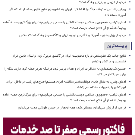
در دیدار الزیدی و بارزانی چه گذشت؟
رویترز پشت پرده توقف جنگ را افشا کرد: تهران به کشورهای خلیج فارس هشدار داد که اگر
آمریکا حمله کند....
ادعای ترامپ: «جمهوری اسلامی دوست‌داشتنی را حسابی می‌کوبیم»؛ برای بزرگ‌ترین حمله آماده
بودیم/ غنائم از آنِ فاتح است، درست است؟
در دیدار وزرای خارجه آمریکا و انگلیس درباره ایران و تنگه هرمز چه گذشت؟/ عکس
پربیننده‌ترین
نتایج جالب یک نظرسنجی در باره محبوبیت ایران در 7کشور عربی/ اردن و لبنان پایین تر از
فلسطین و مراکش و تونس
حسین شریعتمداری به مذاکرات ایران و عمان بر سر تردد در تنگه هرمز حمله کرد: دارید تنگه را
برای امریکا باز می کنید
ادعای ونس: به دنبال پایان موفقیت‌آمیز مناقشه ایران هستیم/جناح‌های رقیب در داخل ایران،
این کشور را به جهات مختلف می‌کشند
ادعای ترامپ: «جمهوری اسلامی دوست‌داشتنی را حسابی می‌کوبیم»؛ برای بزرگ‌ترین حمله آماده
بودیم/ غنائم از آنِ فاتح است، درست است؟
ترامپ از گزارش سی‌ان‌ان عصبانی شد؛ همه آن‌ها را در حبس طولانی مدت می‌اندازم