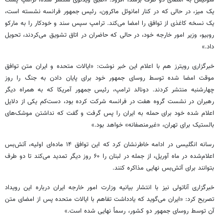
یک میز، در حالی که در کنار امانوئل ماکرون، رئیس جمهور فرانسه نشسته است،
یک نسخه کاغذی از توافق را امضا می‌کند. ترامپ سپس سند و خودکار را به مارکو
روبیو، وزیر امور خارجه خود، در حالی که حاضران در اتاق تشویق می‌کردند، تحویل
داد.»
خبرگزاری رویترز هم با اعلام این خبر نوشت: «ایالات متحده و ایران متن توافق
موقت امضا شده توسط روسای جمهور خود برای پایان دادن به جنگ را روز
چهارشنبه منتشر کردند. دونالد ترامپ، رئیس جمهور آمریکا که به همراه دیگر
رهبران در نشست گروه هفت در فرانسه شرکت کرده بود، دست‌کم یکی از دلایل
اعلام شده خود برای حمله به ایران را پس گرفت و گفت که نداشتن موشک‌های
بالستیک برای تهران، «غیرمنصفانه» خواهد بود.»
رسانه انگلیسی در ادامه خاطرنشان کرد که این توافق ۱۴ ماده‌ای اولیه، آتش‌بس
اعلام‌شده در ماه آوریل، از جمله در لبنان را ۶۰ روز دیگر تمدید می‌کند تا دو طرف
بتوانند برای آتش‌بس نهایی مذاکره کنند.
خبرگزاری آناتولی نیز با انتشار بیانیه وزارت امور خارجه ایران درباره این رویداد
تصریح کرد: «ایران می‌گوید که یادداشت تفاهم با ایالات متحده پس از امضای متن
آن توسط روسای جمهور دو کشور، رسماً نهایی شده است.»