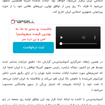
اسلامی ایران برقرار می‌شود، خواهد بود. ایالات متحده آمریکا همچنین متعهد
می‌شود تا ظرف ۳۰ روز پس از توافق نهایی، نیروهای نظامی خود را از حوزه
پیرامونی جمهوری اسلامی ایران خارج کند.
ماشینت رو بسپر به ما، به
بهترین قیمت میفروشیم!
امن و بی درد سر
ثبت درخواست
در همین رابطه، خبرگزاری آسوشیتدپرس گزارش داد: «طبق جزئیات منتشر شده
توسط هر دو کشور، دونالد ترامپ، رئیس جمهور آمریکا توافقی را با ایران امضا کرد
که تحریم‌های مورد حمایت ایالات متحده علیه تهران را در ازای رقیق شدن ذخایر
اورانیوم غنی‌شده با خلوص بالا ایران لغو می‌کند و بلافاصله به ایران اجازه می‌دهد
تا نفت خود را آزادانه بفروشد که امتیاز بزرگی از سوی واشنگتن محسوب
می‌شود.»
آسوشیتدپرس با اشاره به اینکه ابتدا قرار بود این توافق اولیه روز جمعه در ژنو
سوئیس به امضای دو طرف برسد، افزود: «طبق ویدئوی منتشر شده، ترامپ پشت