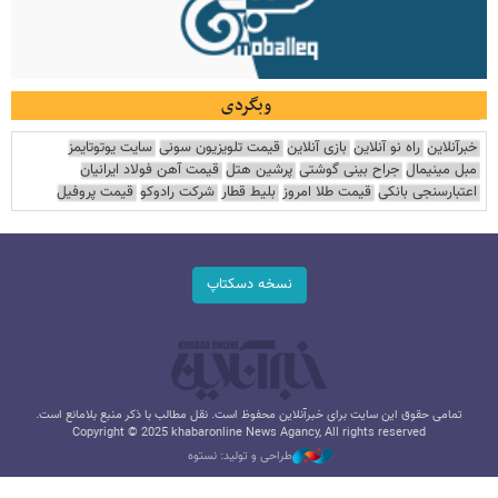
وبگردی
خبرآنلاین
راه نو آنلاین
بازی آنلاین
قیمت تلویزیون سونی
سایت یوتوتایمز
مبل مینیمال
جراح بینی گوشتی
پرشین هتل
قیمت آهن فولاد ایرانیان
اعتبارسنجی بانکی
قیمت طلا امروز
بلیط قطار
شرکت رادوکو
قیمت پروفیل
نسخه دسکتاپ
تمامی حقوق این سایت برای خبرآنلاین محفوظ است. نقل مطالب با ذکر منبع بلامانع است.
Copyright © 2025 khabaronline News Agancy, All rights reserved
طراحی و تولید: نستوه