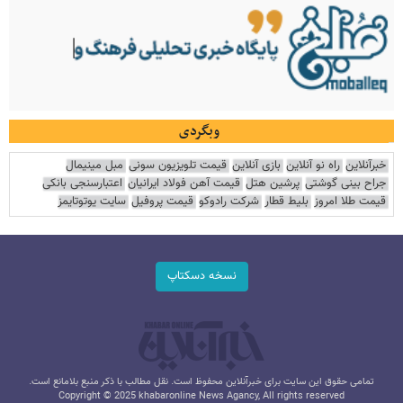
وبگردی
خبرآنلاین
راه نو آنلاین
بازی آنلاین
قیمت تلویزیون سونی
مبل مینیمال
جراح بینی گوشتی
پرشین هتل
قیمت آهن فولاد ایرانیان
اعتبارسنجی بانکی
قیمت طلا امروز
بلیط قطار
شرکت رادوکو
قیمت پروفیل
سایت یوتوتایمز
نسخه دسکتاپ
تمامی حقوق این سایت برای خبرآنلاین محفوظ است. نقل مطالب با ذکر منبع بلامانع است.
Copyright © 2025 khabaronline News Agancy, All rights reserved