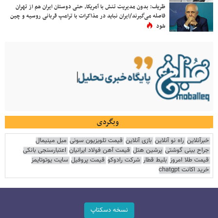
ظریف: بدون مدیریت تنش با آمریکا، حتی دوستان ایران هم از تهران
فاصله می‌گیرند/ایران نباید در مذاکرات با ترامپ قربانی روسیه و چین
شود
وبگردی
خبرآنلاین
راه نو آنلاین
بازی آنلاین
قیمت تلویزیون سونی
مبل مینیمال
جراح بینی گوشتی
پرشین هتل
قیمت آهن فولاد ایرانیان
اعتبارسنجی بانکی
قیمت طلا امروز
بلیط قطار
شرکت رادوکو
قیمت پروفیل
سایت یوتوتایمز
خرید اکانت chatgpt
نسخه دسکتاپ