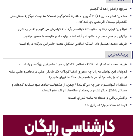
سریع: آرامکو را هدف گرفتیم
صالحی: امام حسین (ع) تا آخرین لحظه راه گفت‌وگو را نبست/ مقاومت هرگز به معنای نفی
گفت‌وگو نیست/ اگر ملتی باور کند که....
عراقچی: ایران از «عهد مقاومت» کوتاه نمی‌آید / نه فراموش می‌کنیم و نه می‌بخشیم
برگزاری مراسم «محرم و عاشورا در آینه اسناد وزارت امور خارجه» با حضور عراقچی
ظریف مجددا هشدار داد: ائتلاف اسلامی تشکیل دهید؛ «اسرائیل بزرگ» در راه است
پربیننده‌ترین
ظریف مجددا هشدار داد: ائتلاف اسلامی تشکیل دهید؛ «اسرائیل بزرگ» در راه است
اردوغان این توافقنامه را با چه مجوزی امضا کرد؟/به یک بازیگر اصلی در محاصره علنی علیه
ایران تبدیل شدیم/ آیا می‌خواهیم وارد جنگ با تهران شویم؟
منتقدان کنوانسیون خزر چه می‌گویند؟ / بهمن: از مشغولیت نهادها سوءاستفاده کرده‌اند و
مسائل را شکل دیگر نشان می‌دهند / رسانه‌ها را از نقد منع کرده‌اند
واکنش ریاض و صنعاء به بیانیه شورای امنیت
فرمانده سنتکام وارد اسرائیل شد