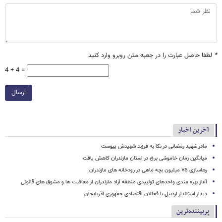
*
لطفا حاصل عبارت را در جعبه متن روبرو وارد کنید
4 + 4 =
ارسال
آخرین اخبار
مادر شهید رمضانی در نکا به فرزند شهیدش پیوست
میانگین زمان خاموشی برق در استان مازندران کاهش یافت
رهاسازی ۷۵ میلیون بچه ماهی در رودخانه های مازندران
آغاز بهره مندی واحدهای تولییدی منطقه آزاد مازندران از معافیت ها و مشوق های قانونی
دیدار استاندار اردبیل با فعالان اقتصادی جمهوری آذربایجان
پربیننده‌ترین