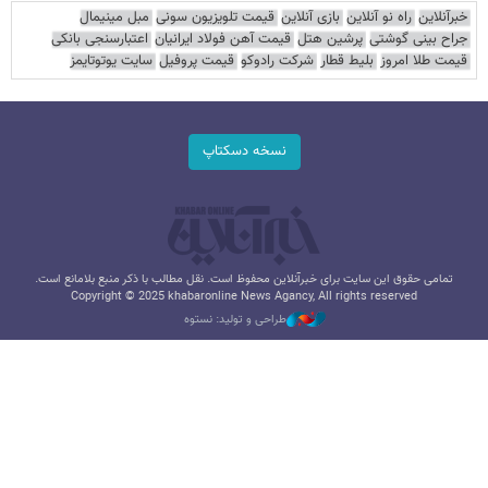
خبرآنلاین
راه نو آنلاین
بازی آنلاین
قیمت تلویزیون سونی
مبل مینیمال
جراح بینی گوشتی
پرشین هتل
قیمت آهن فولاد ایرانیان
اعتبارسنجی بانکی
قیمت طلا امروز
بلیط قطار
شرکت رادوکو
قیمت پروفیل
سایت یوتوتایمز
نسخه دسکتاپ
تمامی حقوق این سایت برای خبرآنلاین محفوظ است. نقل مطالب با ذکر منبع بلامانع است.
Copyright © 2025 khabaronline News Agancy, All rights reserved
طراحی و تولید: نستوه