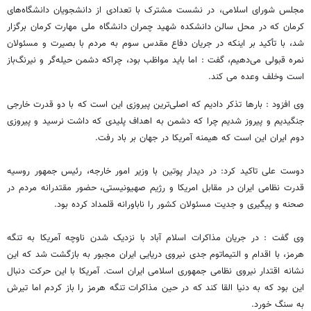
مجلس شورای اسلامی، در نشست مشترک با تعدادی از دانشجویان دانشگاه‌های
کرمان که در محل سالن دانشکده شهید چمران دانشگاه ملی مهارت کرمان برگزار
شد، با تأکید بر اینکه در جریان دفاع مقدس سوم به مردم با بصیرت و مسئولان
نمره قبولی می‌دهیم، گفت : اما باید مواظب بود، چراکه دشمن حیله‌گر و نیرنگ‌باز
است وخلف وعده می کند.
وی افزود : بارها تذکر دادیم که اصلی‌ترین پیروزی این است که با دو قدرت خارجی
جنگیدیم و پیروز شدیم چرا که دشمن به اهداف پلیدی که داشت نرسید و پیروزی
دوم ایران این است که هیمنه آمریکا در جهان بر باد رفت.
دوست علی تاکید کرد: در دیدار پوتین با وزیر امور خارجه، رئیس جمهور روسیه
قدرت نظامی ایران در مقابل امریکا و رژیم صهیونیستی، حضور مقتدرانه مردم در
صحنه و پیگیری و جدیت مسئولان کشور را ناباورانه قلمداد کرده بود.
وی گفت : در جریان مذاکرات اسلام آباد با نزدیک شدن ناوچه آمریکا به تنگه
هرمز، با اقدام‌ و التیماتوم‌ جدی نیروی دریایی ایران مجبور به بازگشت شد که این
نشانه اقتدار نیروی نظامی جمهوری اسلامی ایران است. آمریکا با این حرکت دنبال
این بود که به دنیا القا کند که در حین مذاکرات تنگه هرمز را باز کردم اما تیرش
به سنگ خورد.