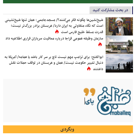
در بحث مشارکت کنید
شیخ‌نشین‌ها چگونه فکر می‌کنند؟/ مسجدجامعی: عمان تنها شیخ‌نشینی
است که نگاه متفاوتی به ایران دارد/ عربستان برادر بزرگ‌تر نیست؛
قدرت مسلط خلیج فارس است
سازمان وظیفه عمومی فراجا درباره معافیت سربازان فراری اطلاعیه داد
ابوالفتح: برای ترامپ مهم نیست تاج بر سر کار باشد یا عمامه/ آمریکا به
دنبال تغییر حکومت نیست/ عمان و عربستان در توقف حملات نقش
داشتند
وبگردی