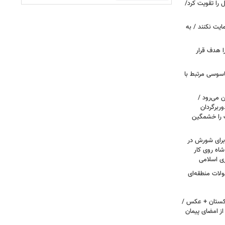
ل را تقویت کرد/
مایت نکنند / به
ا هدف قرار
اسوسی مرتبط با
 می‌رود /
ربرگردان
پ را خشمگین
 برای شورش در
شاه روی کار
ری اسلامی
ولات منطقه‌ای
اکستان + عکس /
ز امضای پیمان