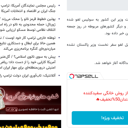
رئیس مجلس نمایندگان آمریکا: ترامپ 
جنگ ایران بر اقتصاد و انتخابات آمریکا
پوتین خطوط قرمز ناتو را محک می‌زند /
ست وزیر این کشور به سوئیس لغو شده
ژورنال: حمله محدودی به ناتو در راه ا
 و دیگر کشورهای مربوطه در روز جمعه
ائتلاف نظامی توسط مسکو ارزیابی شود
 خبر داده بود.
توطئه خارجی ترامپ کار خود اوست / نیوی
همین حالا برای ابطال و دستکاری نتایج
لیل لغو سفر نخست وزیر پاکستان نشده
میان‌دوره‌ای کنگره برنامه‌ریزی می‌کند
پیش به سوی ناتوی اسلامی؟ / گل‌عنبری
آمریکا کارایی خود را از دست داد؛ ریاض
اگانه آغاز خواهد شد.
امنیتی درون‌منطقه‌ای برای مهار ایران 
آتلانتیک: تاب‌آوری ایران دولت ترامپ را 
 از روش خانگی سفیدکننده
دان50%تخفیف🔥
تخفیف ویژه!