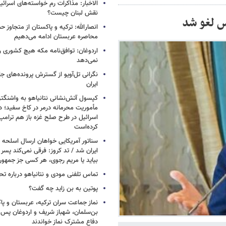
الاخبار: مذاکرات رم خواسته‌های اسرائی
نقش لبنان چیست؟
س لغو شد
انصارالله: ترکیه و پاکستان از متجاوز ح
محاصره عربستان ادامه می‌دهیم
اردوغان: توافق‌نامه مکه هیچ کشوری ر
نمی‌دهد
نگرانی تل‌آویو از گسترش پرونده‌های ج
ایران
کپسول آتش‌نشانی نتانیاهو به واشنگتن
مأموریت محرمانه درمر در کاخ سفید؛ دو
اسرائیل در طرح صلح غزه باز هم ترام
کرده‌است
سناتور آمریکایی خواهان ارسال اسلحه
ایران شد / تد کروز: فرقی نمی‌کند پسر 
بیاید یا مریم رجوی، هر کسی جز جمهو
تماس تلفنی مودی و نتانیاهو درباره تح
پوتین به بن زاید چه گفت؟
نماز جماعت سران ترکیه، عربستان و پ
بن‌سلمان، شهباز شریف و اردوغان پس ا
دفاع مشترک نماز خواندند