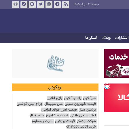
جمعه ۱۶ مرداد ۱۴۰۵
انتشارات
وبلاگ
استان‌ها
وبگردی
خبرآنلاین
راه نو آنلاین
بازی آنلاین
قیمت تلویزیون سونی
مبل مینیمال
جراح بینی گوشتی
پرشین هتل
قیمت آهن فولاد ایرانیان
اعتبارسنجی بانکی
قیمت طلا امروز
بلیط قطار
شرکت رادوکو
قیمت پروفیل
سایت یوتوتایمز
خرید اکانت chatgpt