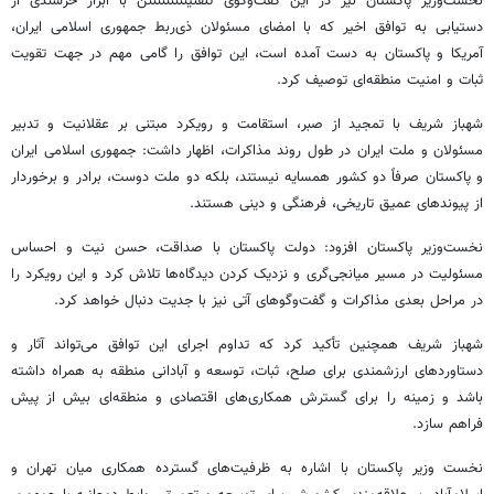
نخست‌وزیر پاکستان نیز در این گفت‌وگوی تلفنینننننننننن با ابراز خرسندی از
دستیابی به توافق اخیر که با امضای مسئولان ذی‌ربط جمهوری اسلامی ایران،
آمریکا و پاکستان به دست آمده است، این توافق را گامی مهم در جهت تقویت
ثبات و امنیت منطقه‌ای توصیف کرد.
شهباز شریف با تمجید از صبر، استقامت و رویکرد مبتنی بر عقلانیت و تدبیر
مسئولان و ملت ایران در طول روند مذاکرات، اظهار داشت: جمهوری اسلامی ایران
و پاکستان صرفاً دو کشور همسایه نیستند، بلکه دو ملت دوست، برادر و برخوردار
از پیوندهای عمیق تاریخی، فرهنگی و دینی هستند.
نخست‌وزیر پاکستان افزود: دولت پاکستان با صداقت، حسن نیت و احساس
مسئولیت در مسیر میانجی‌گری و نزدیک کردن دیدگاه‌ها تلاش کرد و این رویکرد را
در مراحل بعدی مذاکرات و گفت‌وگوهای آتی نیز با جدیت دنبال خواهد کرد.
شهباز شریف همچنین تأکید کرد که تداوم اجرای این توافق می‌تواند آثار و
دستاوردهای ارزشمندی برای صلح، ثبات، توسعه و آبادانی منطقه به همراه داشته
باشد و زمینه را برای گسترش همکاری‌های اقتصادی و منطقه‌ای بیش از پیش
فراهم سازد.
نخست وزیر پاکستان با اشاره به ظرفیت‌های گسترده همکاری میان تهران و