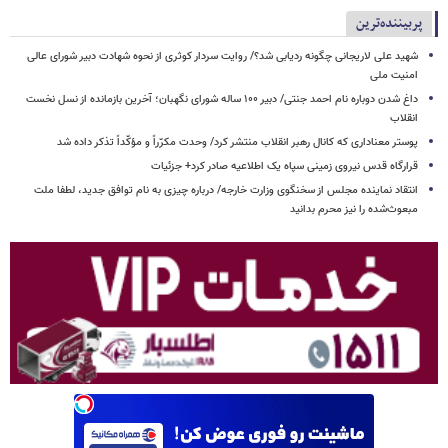
پربیننده‌ترین
شهید علی لاریجانی چگونه ردیابی شد؟/ روایت سردار کوثری از نحوه شهادت دبیر شورای عالی
امنیت ملی
داغ شدن دوباره نام احمد جنتی/ دبیر ۱۰۰ ساله شورای نگهبان؛ آخرین بازمانده از نسل نخست
انقلاب
پوستر معناداری که کانال رهبر انقلاب منتشر کرد/ وحدت مکرّراً و مؤکّداً تذکر داده شد
قرارگاه قدس نیروی زمینی سپاه یک اطلاعیه صادر کرد+ جزئیات
انتقاد نماینده مجلس از سخنگوی وزارت خارجه/ درباره چیزی به نام توافق جدید، لطفا ملت
مبعوث‌شده را نیز محرم بدانید