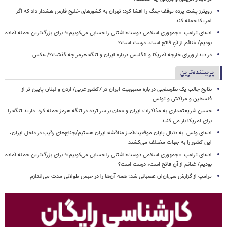
رویترز پشت پرده توقف جنگ را افشا کرد: تهران به کشورهای خلیج فارس هشدار داد که اگر
آمریکا حمله کند....
ادعای ترامپ: «جمهوری اسلامی دوست‌داشتنی را حسابی می‌کوبیم»؛ برای بزرگ‌ترین حمله آماده
بودیم/ غنائم از آنِ فاتح است، درست است؟
در دیدار وزرای خارجه آمریکا و انگلیس درباره ایران و تنگه هرمز چه گذشت؟/ عکس
پربیننده‌ترین
نتایج جالب یک نظرسنجی در باره محبوبیت ایران در 7کشور عربی/ اردن و لبنان پایین تر از
فلسطین و مراکش و تونس
حسین شریعتمداری به مذاکرات ایران و عمان بر سر تردد در تنگه هرمز حمله کرد: دارید تنگه را
برای امریکا باز می کنید
ادعای ونس: به دنبال پایان موفقیت‌آمیز مناقشه ایران هستیم/جناح‌های رقیب در داخل ایران،
این کشور را به جهات مختلف می‌کشند
ادعای ترامپ: «جمهوری اسلامی دوست‌داشتنی را حسابی می‌کوبیم»؛ برای بزرگ‌ترین حمله آماده
بودیم/ غنائم از آنِ فاتح است، درست است؟
ترامپ از گزارش سی‌ان‌ان عصبانی شد؛ همه آن‌ها را در حبس طولانی مدت می‌اندازم