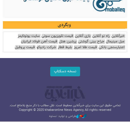
وبگردی
خبرآنلاین
راه نو آنلاین
بازی آنلاین
قیمت تلویزیون سونی
سایت یوتوتایمز
مبل مینیمال
جراح بینی گوشتی
پرشین هتل
قیمت آهن فولاد ایرانیان
اعتبارسنجی بانکی
قیمت طلا امروز
بلیط قطار
شرکت رادوکو
قیمت پروفیل
نسخه دسکتاپ
تمامی حقوق این سایت برای خبرآنلاین محفوظ است. نقل مطالب با ذکر منبع بلامانع است.
Copyright © 2025 khabaronline News Agancy, All rights reserved
طراحی و تولید: نستوه