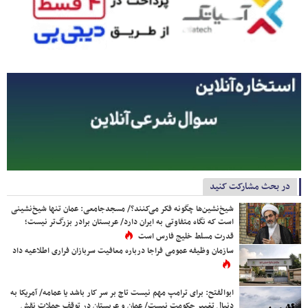
در بحث مشارکت کنید
شیخ‌نشین‌ها چگونه فکر می‌کنند؟/ مسجدجامعی: عمان تنها شیخ‌نشینی
است که نگاه متفاوتی به ایران دارد/ عربستان برادر بزرگ‌تر نیست؛
قدرت مسلط خلیج فارس است
سازمان وظیفه عمومی فراجا درباره معافیت سربازان فراری اطلاعیه داد
ابوالفتح: برای ترامپ مهم نیست تاج بر سر کار باشد یا عمامه/ آمریکا به
دنبال تغییر حکومت نیست/ عمان و عربستان در توقف حملات نقش