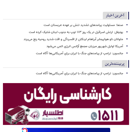
آخرین اخبار
صنعا: مسئولیت پیامدهای تشدید تنش بر عهده عربستان است
یونیفل: ارتش اسرائیل در یک روز ۱۱۳ توپ به جنوب لبنان شلیک کرده است
ملوانان ناو هواپیمابر آبراهام لینکلن از افسردگی و افت شدید روحیه رنج می‌برند
آمریکا اوایل شهریور میزبان مجمع آژانس انرژی اتمی می‌شود
جانسون: ترامپ از پیامدهای جنگ با ایران برای آمریکایی‌ها آگاه است
پربیننده‌ترین
جانسون: ترامپ از پیامدهای جنگ با ایران برای آمریکایی‌ها آگاه است