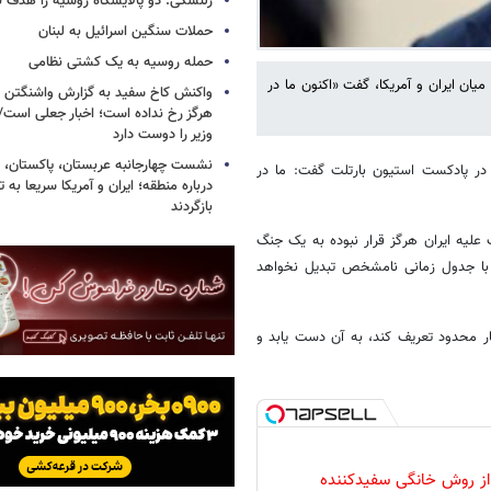
زلنسکی: دو پالایشگاه روسیه را هدف قر
حملات سنگین اسرائیل به لبنان
حمله روسیه به یک کشتی نظامی
یان ایران و آمریکا، گفت «اکنون ما در
واکنش کاخ سفید به گزارش واشنگتن پ
هرگز رخ نداده است؛ اخبار جعلی است
وزیر را دوست دارد
نشست چهارجانبه عربستان، پاکستان، م
در پادکست استیون بارتلت گفت: ما در
درباره منطقه؛ ایران و آمریکا سریعا به ت
بازگردند
 علیه ایران هرگز قرار نبوده به یک جنگ
 با جدول زمانی نامشخص تبدیل نخواهد
ر محدود تعریف کند، به آن دست یابد و
 از روش خانگی سفیدکننده