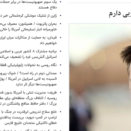
یک‌ سوم صهیونیست‌ها در برابر حملا
دفاع هستند
بی دارم
ژاپن از شلیک موشکی کره‌شمالی خبر دا
بحران پاتریوت / همیلتون: مصرف بی‌
خاورمیانه انبار تسلیحاتی آمریکا را خالی
فیدان: به حمایت از مذاکرات میان ایران 
خواهیم داد
بیانیه مشترک ۸ کشور عربی و اسل
اسرائیل آتش‌بس غزه را تضعیف می‌کند
نگاه روسی به تحولات ژئوپلیتیکی قفقا
ممدانی دوم در راه است؟ / شوک پیرو
السید» به لابی اسراییل در آمریکا / پول
صهیونیست‌ها دیگر اثر ندارد
ظریف: مدیریت تنش با آمریکا بدون فد
روسیه / ائتلاف بزرگ منطقه‌ای برای مقاب
بزرگ / دفتر حافظ منافع واشنگتن در 
خلع سلاح تدریجی ابرقدرت در جنگ با ا
ترامپ در کمپ دیوید، بن‌بست پدافندی 
خطای تاکتیکی متحدان خلیج فارس