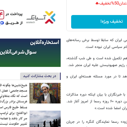
دان50%تخفیف🔥
تخفیف ویژه!
ی ایران که سابقا توسط برخی رسانه‌های
ام سیاسی ایران نبوده است.
 تفاهم تکمیل شده است و طی شب گذشته،
 و رژیم صهیونیستی علیه ایران منجر شد.
در بحث مشارکت کنید
ه تهران و واشنگتن ۶۰ روز فرصت می‌دهد تا در مورد مسئله هسته‌ای ایران و
شیخ‌نشین‌ها چگونه فک
مسجدجامعی: عمان تن
برنگاران با بیان اینکه دوره مذاکرات
است که نگاه متفاوتی 
۶۰ روزه بین تهران و واشنگتن از امروز (پنجشنبه) آغاز شده، گفت: به نظر من دوره ۶۰ روزه رسما از امروز آغاز شد.
عربستان برادر بزرگ‌
مسلط خلیج فارس ا
یران امضا شده است.»
ابوالفتح: برای ترامپ
سر کار باشد یا عمامه/
» رسما نمایندگان کنگره را در جریان
تغییر حکومت نیست/ 