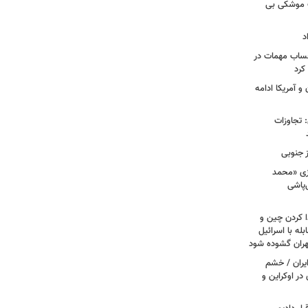
ت موشکی بی
د
حساب مهمات در
 کرد
و آمریکا ادامه
امی: تجاوزات
ز جنوبی
زی «محمد
‌پاشی
ا کردن چین و
له با اسرائیل
تهران گشوده شود
یران / خشم
در اوکراین و