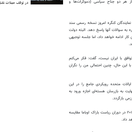
 از هر دو جناح سیاسی (دموکرات‌ها و
در توقف حملات نقش
د نمایندگان کنگره امروز نسخه رسمی سند
 به سوالات آنها پاسخ دهد. البته دولت
 کار ادامه خواهد داد، اما جلسه توجیهی
.
وافق با ایران نیست، گفت: فکر می‌کنم
با این حال، چنین احتمالی من را نگران
ایالات متحده رویکردی جامع را در این
یت به بازرسان هسته‌ای اجازه ورود به
می بازگردد.
او همچنین تفاهم حاصل‌شده میان ایران و آمریکا را با توافق هسته‌ای سال ۲۰۱۵ در دوران ریاست باراک اوباما مقایسه
د داد.