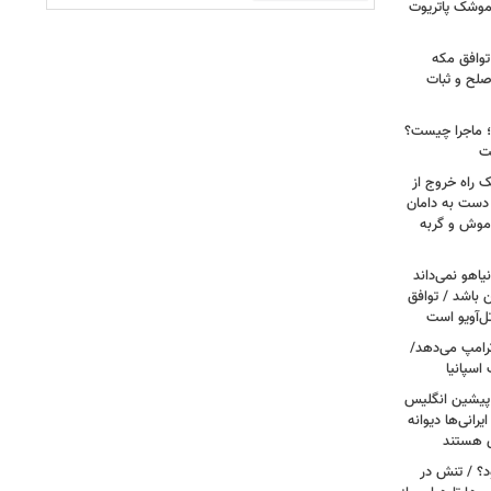
 موشک پاتریوت
توافق مکه
صلح و ثبات
ا؛ ماجرا چیست؟
ت
ک راه خروج از
 دست به دامان
 موش و گربه
یاهو نمی‌داند
ن باشد / توافق
ل‌آویو است
 ترامپ می‌دهد/
اسپانیا
 پیشین انگلیس
یرانی‌ها دیوانه
ی هستند
ود؟ / تنش در