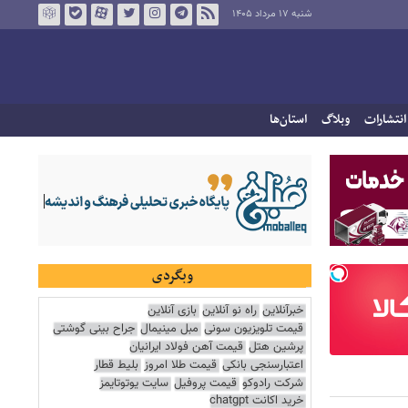
شنبه ۱۷ مرداد ۱۴۰۵
انتشارات
وبلاگ
استان‌ها
وبگردی
خبرآنلاین
راه نو آنلاین
بازی آنلاین
قیمت تلویزیون سونی
مبل مینیمال
جراح بینی گوشتی
پرشین هتل
قیمت آهن فولاد ایرانیان
اعتبارسنجی بانکی
قیمت طلا امروز
بلیط قطار
شرکت رادوکو
قیمت پروفیل
سایت یوتوتایمز
خرید اکانت chatgpt