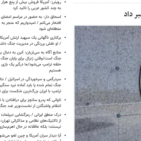
رویترز: آمریکا فروش بیش از پنج هزار
به چند کشور عربی را تائید کرد
ر داد
اسحاق‌ دار: به حضور در مراسم امضای 
افتخار می‌کنم / امیدواریم که منجر به 
منطقه‌ای شود
برکناری ناگهانی یک سپهبد ارتش آمریک
/ او نقش پررنگی در مدیریت جنگ داش
منابع آگاه به سی‌ان‌ان: کین به دنبال ی
جنگ است/وقتی ژنرال برای پایان جنگ
حلقه ترامپ می‌شود/ما درگیر یک بازی
هستیم
سردرگمی و سرخوردگی در اسرائیل / نتان
جنگ تمام شده یا باید آماده نبرد سنگی
ترامپ با ایران بزرگ‌ترین شکست برای ت
تاوانی که پدرو سانچز برای درافتادن با
انتقام واشنگتن از نخست‌وزیر ضد جنگ 
درک منطق ایرانی / رمزگشایی دیپلمات
از تاکتیک‌های نظامی و مذاکراتی تهران: ا
نیستند؛ بلکه عاقلانه در حال اهرم‌ساز
آیا دیدار سران آمریکا و چین لغو می‌ش