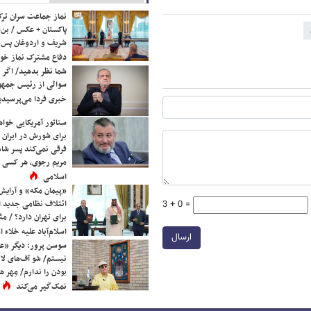
نماز جماعت سران ترک
پاکستان + عکس / بن‌س
شریف و اردوغان پس ا
دفاع مشترک نماز خوا
شما نظر بدهید/ اگر خ
سوالی از رئیس جمه
خبری فردا می‌پرسیدی
سناتور آمریکایی خواه
برای شورش در ایران 
فرقی نمی‌کند پسر شاه 
مریم رجوی، هر کسی 
اسلامی
«پیمان مکه» و آرایش
ائتلاف نظامی جدید 
3 + 0 =
برای تهران دارد؟ / مث
اسلام‌آباد علیه خلاء
ارسال
سوسن پرور: دیگر «عا
نیستم/ شو آف‌های لاز
بودن را ندارم/ مِهر هم
نمک‌گیر می‌کند