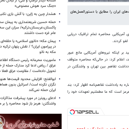
آستانه دیدار ترامپ و شی؛ از تبادل تحری
«جنگ سرد هوش مصنوعی»
های ایران را مطابق با دستورالعمل‌های
هشدار چین به ژاپن: با آتش بازی نکنید
حمله حسین شریعتمداری به پیمان سه 
پاکستان،عربستان،ترکیه/ سزان این سه
عام غزه دست داشتند
 آمریکایی محاصره تمام ترافیک دریایی
لغو کردند.
پیمان مکه؛ «ناتوی اسلامی» یا حلقه‌ای تاز
در پیرامون ایران؟ / نقش پنهان ترکیه در
مکه به ناتو
د بر اینکه نیروهای آمریکایی مانع عبور
، اعلام کرد: در حالی‌که محاصره متوقف
ماموریت محرمانه رئیس دستگاه اطلاع
عراق / ریاض ادعا کرد مدارک حمله از خ
دداشت تفاهم بین تهران و واشنگتن در
تحویل داده‌است / مقاومت عراق فعلا
ابوالفتح: افزایش محدود قیمت‌ها هنوز آ
نگران نکرده است/ اسرائیل بدون هماهنگ
 به یادداشت تفاهم‌نامه اظهار کرد: بند
ایران حمله نمی‌کند
 آغاز شده است و بند ۵ مربوط به تنگه هرمز است که ما مطمئنیم تعهدات خود را
ادعای رویترز در مورد پیشرفت مذاکرات ا
واشنگتن: هرمز باز شود محاصره را بر می