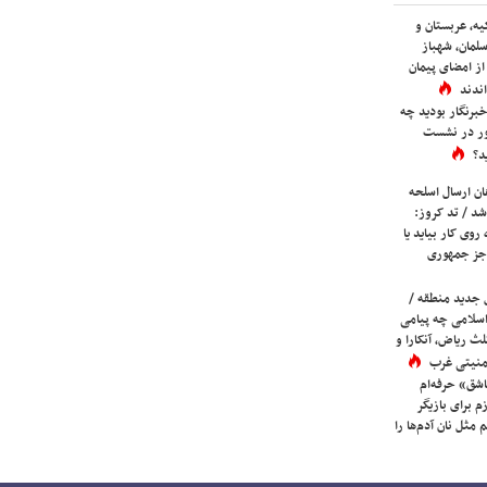
یه، عربستان و
لمان، شهباز
ز امضای پیمان
ندند
برنگار بودید چه
ور در نشست
د؟
ان ارسال اسلحه
شد / تد کروز:
روی کار بیاید یا
جز جمهوری
 جدید منطقه /
اسلامی چه پیامی
لث ریاض، آنکارا و
 امنیتی غرب
شق» حرفه‌ام
م برای بازیگر
 مثل نان آدم‌ها را