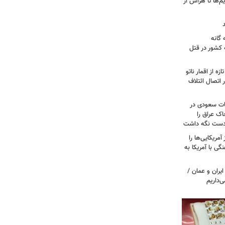
م‌ها تا هراس از
گانه
 کشور در قتل
ه از اقمار ناتو
 اتصال ائتلاف
ات سعودی در
اک عراق را
 دست نگه داشت
مریکایی‌ها را
ی با آمریکا به
یران و عمان /
‌داریم