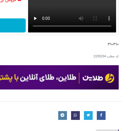
🚘 فروش بی‌
۳۱۰۳۱۰
کد مطلب
2235234