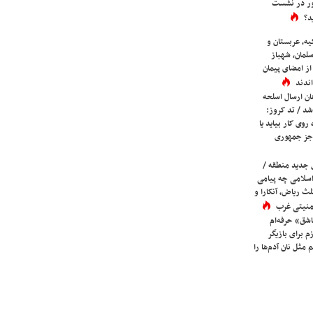
ور در نشست
د؟
یه، عربستان و
لمان، شهباز
ز امضای پیمان
ندند
ان ارسال اسلحه
شد / تد کروز:
روی کار بیاید یا
جز جمهوری
 جدید منطقه /
اسلامی چه پیامی
لث ریاض، آنکارا و
 امنیتی غرب
شق» حرفه‌ام
م برای بازیگر
 مثل نان آدم‌ها را