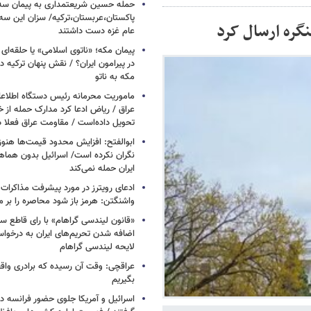
حمله حسین شریعتمداری به پیمان سه 
پاکستان،عربستان،ترکیه/ سزان این سه
نگره ارسال کرد
عام غزه دست داشتند
پیمان مکه؛ «ناتوی اسلامی» یا حلقه‌ای تاز
در پیرامون ایران؟ / نقش پنهان ترکیه در
مکه به ناتو
ماموریت محرمانه رئیس دستگاه اطلاع
عراق / ریاض ادعا کرد مدارک حمله از خ
تحویل داده‌است / مقاومت عراق فعلا
ابوالفتح: افزایش محدود قیمت‌ها هنوز آ
نگران نکرده است/ اسرائیل بدون هماهنگ
ایران حمله نمی‌کند
ادعای رویترز در مورد پیشرفت مذاکرات ا
واشنگتن: هرمز باز شود محاصره را بر می
«قانون لیندسی گراهام» با رای قاطع س
اضافه شدن تحریم‌های ایران به درخوا
لایحه لیندسی گراهام
عراقچی: وقت آن رسیده که برادری واق
بگیریم
اسرائیل و آمریکا جلوی حضور فرانسه در