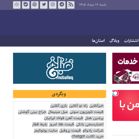
شنبه ۱۷ مرداد ۱۴۰۵
انتشارات
وبلاگ
استان‌ها
وبگردی
خبرآنلاین
راه نو آنلاین
بازی آنلاین
قیمت تلویزیون سونی
مبل مینیمال
جراح بینی گوشتی
پرشین هتل
قیمت آهن فولاد ایرانیان
اعتبارسنجی بانکی
قیمت طلا امروز
بلیط قطار
شرکت رادوکو
قیمت پروفیل
سایت یوتوتایمز
خرید اکانت chatgpt