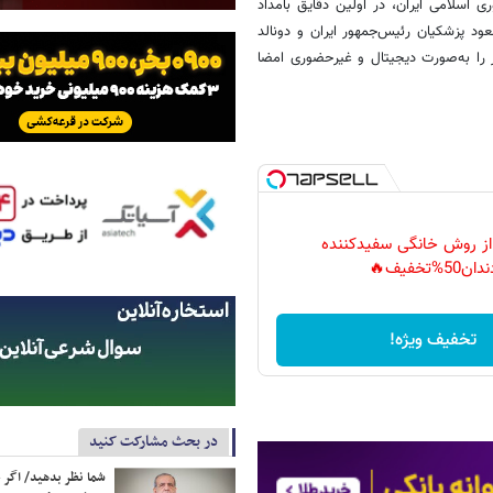
اسلامی ایران، در اولین دقایق بامداد
ا شد. مسعود پزشکیان رئیس‌جمهور ایران و دونالد
 را به‌صورت دیجیتال و غیرحضوری امضا
 از روش خانگی سفیدکننده
دان50%تخفیف🔥
تخفیف ویژه!
در بحث مشارکت کنید
شما نظر بدهید/ اگر خ