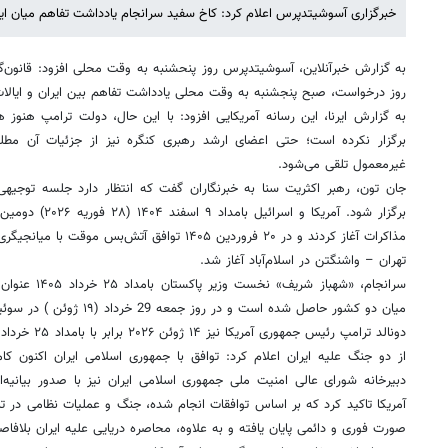
خبرگزاری آسوشیتدپرس اعلام کرد: کاخ سفید سرانجام یادداشت تفاهم میان ایران
به گزارش خبرآنلاین، آسوشیتدپرس روز پنحشنبه به وقت محلی افزود: قانون‌گ
روز درخواست، صبح پنجشنبه به وقت محلی یادداشت تفاهم بین ایران و ایالات
به گزارش ایرنا، این رسانه آمریکایی افزود: با این حال، دولت ترامپ هنوز 
برگزار نکرده است؛ حتی اعضای ارشد رهبری کنگره نیز از جزئیات آن مطلع 
غیرمعمول تلقی می‌شود.
جان تون، رهبر اکثریت سنا به خبرنگاران گفت که انتظار دارد جلسه توجیهی 
برگزار شود. آمریکا 
مذاکرات آغاز کردند و در ۲۰ فروردین ۱۴۰۵ توافق آتش‌
تهران – واشنگتن در اسلام‌آباد آغاز شد.
سرانجام، «شهباز
میان دو کشور حاصل شده است و در روز جمعه 29 خرداد (۱۹ ژوئن ) در سوئیس امضا خواهد شد.
از دو جنگ علیه ایران اعلام کرد: توافق با جمهوری اسلامی ایران اکنون 
دبیرخانه شورای عالی امنیت ملی جمهوری اسلامی ایران نیز با صدور بیانیه‌ای
آمریکا تاکید کرد که بر اساس توافقات انجام شده، جنگ و عملیات نظامی در تم
صورت فوری و دائمی پایان یافته و به علاوه، محاصره دریایی علیه ایران بلافاصل