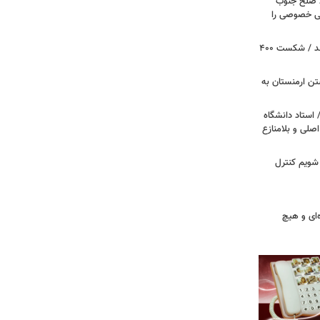
ظ صلح جنوب
یتی خصوصی را
پروژه سالن رقص کاخ سفید متوقف شد / شکست ۴۰۰
تن ارمنستان به
 استاد دانشگاه
اصلی و بلامنازع
 شویم کنترل
‌ای و هیچ