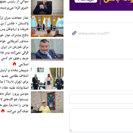
سوالی از رئیس جمه
خبری فردا می‌پرسیدی
نماز جماعت سران ترک
پاکستان + عکس / بن‌س
شریف و اردوغان پس ا
دفاع مشترک نماز خوا
سناتور آمریکایی خواه
برای شورش در ایران 
فرقی نمی‌کند پسر شاه 
مریم رجوی، هر کسی 
اسلامی
«پیمان مکه» و آرایش
ائتلاف نظامی جدید 
برای تهران دارد؟ / مث
اسلام‌آباد علیه خلاء
سوسن پرور: دیگر «عا
نیستم/ شو آف‌های لاز
بودن را ندارم/ مِهر هم
نمک‌گیر می‌کند