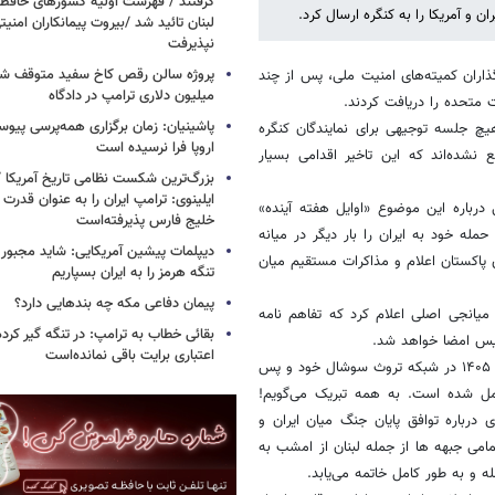
گرفتند / فهرست اولیه کشورهای حاف
 و آمریکا را به کنگره ارسال کرد.
لبنان تائید شد /بیروت پیمانکاران امن
نپذیرفت
ذاران کمیته‌های امنیت ملی، پس از چند
میلیون دلاری ترامپ در دادگاه
 متحده را دریافت کردند.
پاشینیان: زمان برگزاری همه‌پرسی پیوس
هیچ جلسه توجیهی برای نمایندگان کنگره
اروپا فرا نرسیده است
نشده‌اند که این تاخیر اقدامی بسیار
بزرگ‌ترین شکست نظامی تاریخ آمریکا /
ایلینوی: ترامپ ایران را به عنوان قدرت 
درباره این موضوع «اوایل هفته آینده»
خلیج فارس پذیرفته‌است
و اسرائیل بامداد ۹ اسفند ۱۴۰۴ (۲۸ فوریه ۲۰۲۶) دومین حمله خود به ایران را بار دیگر در میانه
دیپلمات پیشین آمریکایی: شاید مجبور
بس موقت با میانجیگری پاکستان اعلام و مذاکرات مستقیم میان
تنگه هرمز را به ایران بسپاریم
پیمان دفاعی مکه چه بندهایی دارد؟
 شریف» نخست وزیر پاکستان بامداد ۲۵ خرداد ۱۴۰۵ عنوان میانجی اصلی اعلام کرد که تفاهم‌ نامه
بقائی خطاب به ترامپ: در تنگه گیر کرده
اعتباری برایت باقی نمانده‌است
دونالد ترامپ رئیس جمهوری آمریکا نیز ۱۴ ژوئن ۲۰۲۶ برابر با بامداد ۲۵ خرداد ۱۴۰۵ در شبکه تروث سوشال خود و پس
کامل شده است. به همه تبریک می‌گویم!
 درباره توافق پایان جنگ میان ایران و
امی جبهه ها از جمله لبنان از امشب به
ه و به طور کامل خاتمه می‌یابد.