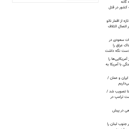
گانه
 کشور در قتل
ه از اقمار ناتو
 اتصال ائتلاف
ات سعودی در
اک عراق را
 دست نگه داشت
مریکایی‌ها را
ی با آمریکا به
یران و عمان /
‌داریم
نا تصویب شد /
ست ترامپ در
عی در پیش
 جنوب لبنان را