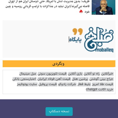
ظریف: بدون مدیریت تنش با آمریکا، حتی دوستان ایران هم از تهران
فاصله می‌گیرند/ایران نباید در مذاکرات با ترامپ قربانی روسیه و چین
شود
وبگردی
خبرآنلاین
راه نو آنلاین
بازی آنلاین
قیمت تلویزیون سونی
مبل مینیمال
جراح بینی گوشتی
پرشین هتل
قیمت آهن فولاد ایرانیان
اعتبارسنجی بانکی
قیمت طلا امروز
بلیط قطار
شرکت رادوکو
قیمت پروفیل
سایت یوتوتایمز
خرید اکانت chatgpt
نسخه دسکتاپ