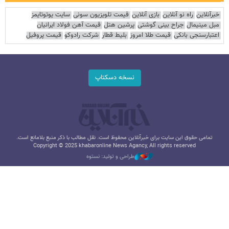
خبرآنلاین
راه نو آنلاین
بازی آنلاین
قیمت تلویزیون سونی
سایت یوتوتایمز
مبل مینیمال
جراح بینی گوشتی
پرشین هتل
قیمت آهن فولاد ایرانیان
اعتبارسنجی بانکی
قیمت طلا امروز
بلیط قطار
شرکت رادوکو
قیمت پروفیل
نسخه دسکتاپ
تمامی حقوق این سایت برای خبرآنلاین محفوظ است. نقل مطالب با ذکر منبع بلامانع است.
Copyright © 2025 khabaronline News Agancy, All rights reserved
طراحی و تولید: نستوه