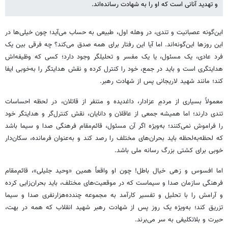
و تهدید آنانی است که او را به شهادت رسانده‌اند.
این‌گونه عصبانیت و تندی، در وهله اول، طبیعی به حساب می‌آید؛ چون خیلی‌ها در
این روزها این‌گونه‌اند. اما آیا این رفتار برای همه صدق می‌کند؟ چه فرقی بین یک
فرد عادی، یک مسئول، یا یک مفسر و تحلیلگر وجود دارد؛ کسی که وظیفه‌اش
هدایتگری است و باید در جمع، خود را کنترل کرده و نقش هدایتگر را به‌خوبی ایفا
کند؛ مانند شهید لاریجانی پس از شهادت رهبر.
معمولاً بسیاری از مردمِ عزادار، داغدیده و متنفر از قاتلان، در لحظه احساسات
تندی دارند؛ اما همیشه جمعی از عاقلان و دانایان، نقش کنترل‌گر و هدایتگر خود
را فراموش نمی‌کنند؛ به‌ویژه اگر آن مسئول، قائم‌مقام فرهنگی صدا و سیما باشد
که لحظه‌به‌لحظه باید بحران‌های مختلف را رصد کند و به‌عنوان فرمانده، سکان‌دار
خوبی برای کشتی بزرگ رسانه ملی باشد.
اما افسوس و زهی خیال باطل! چون او واقعاً همین «وحید جلیلی»، قائم‌مقام
فرهنگی سازمان صدا و سیماست که در موقعیت‌های مختلف، باید بحران‌زایی کرده
و آرامش را با تحلیل و تفسیر کارآمد به مجموعه چندده‌هزارنفری صدا و سیما
تزریق کند؛ به‌ویژه یک روز پس از شهادت رهبر شهید انقلاب که همه در بهت،
حیرت و بلاتکلیفی به سر می‌برند.