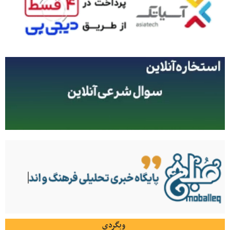
وبگردی