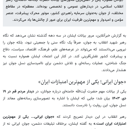
جوانان همواره یکی از اصلی‌ترین محورهای بیانات حضرت آیت‌الله خامنه‌ای، رهبر
انقلاب اسلامی، در دیدارهای عمومی و تخصصی بوده‌اند. معظم‌له در مقاطع
مختلف، از جوان به‌عنوان سرمایه راهبردی کشور، موتور محرک پیشرفت، عنصر
مؤمن و امیدوار و مهم‌ترین ظرفیت ایران برای عبور از چالش‌ها یاد می‌کردند.
به گزارش خبرآنلاین، مرور بیانات ایشان در سه دهه گذشته نشان می‌دهد که نگاه
رهبر شهید انقلاب به جوان، صرفاً یک نگاه سنی یا جمعیتی نبود، بلکه جوان را
نیرویی می‌دانستند که می‌تواند در عرصه‌های علم، فرهنگ، اقتصاد، سیاست، دفاع
و پیشرفت کشور نقش‌آفرینی کند. در کنار این اعتماد، ایشان همواره نسبت به
جنگ شناختی، عملیات رسانه‌ای و تلاش دشمن برای ناامیدسازی نسل جوان نیز
هشدار می‌دادند.
«جوان ایرانی؛ یکی از مهم‌ترین امتیازات ایران»
یکی از بیانات مهم حضرت آیت‌الله خامنه‌ای درباره جوانان، در
دیدار مردم قم در ۱۹
دی ۱۴۰۳
بیان شد؛ جایی که ایشان با اشاره به تصویرسازی رسانه‌های معاند از
نسل جوان، این روایت را نادرست دانستند.
رهبر انقلاب در این دیدار تصریح کردند که
«جوان ایرانی... یکی از مهم‌ترین
امتیازات ایران است.»
به گفته ایشان، برخلاف تبلیغات دشمن، جوان ایرانی نه از