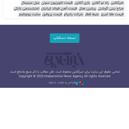
خبرآنلاین
راه نو آنلاین
بازی آنلاین
قیمت تلویزیون سونی
مبل مینیمال
جراح بینی گوشتی
پرشین هتل
قیمت آهن فولاد ایرانیان
اعتبارسنجی بانکی
قیمت طلا امروز
بلیط قطار
شرکت رادوکو
قیمت پروفیل
سایت یوتوتایمز
نسخه دسکتاپ
تمامی حقوق این سایت برای خبرآنلاین محفوظ است. نقل مطالب با ذکر منبع بلامانع است.
Copyright © 2025 khabaronline News Agancy, All rights reserved
طراحی و تولید: نستوه