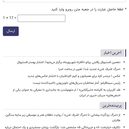
*
لطفا حاصل عبارت را در جعبه متن روبرو وارد کنید
1 + 17 =
ارسال
آخرین اخبار
دهمین فستیوال رقابتی پیانو «کلارا» شهریورماه برگزار می‌شود/ انتشار پوستر فستیوال
​​​​​​​«مرگ اشرف غنی» تمدید شد/ تغییر در ساعت اجرا
عکس | دردسر تازه برای همیلتون و کیم کارداشیان با انتشار عکس‌های جدید
رئیس سیمافیلم: آمار مخاطبان سریال‌های تلویزیونی ناامیدکننده نیست
نقد کاربران به کارنامه «خبرآنلاین» / از متهم‌شدن به جانبداری تا معرفی به عنوان یکی از
«نبض‌های» جریان خبری در ایران
پربیننده‌ترین
از «مرگ یزدگرد» بیضایی تا «مرگ اشرف غنی» / روایت خفقان هنر و موسیقی زیر سایه سنگین
طالبان
تکلیف «پایتخت ۸» و «زیرخاکی ۵» مشخص شد؛ بازگشت پژمان جمشیدی و یک احتمال درباره