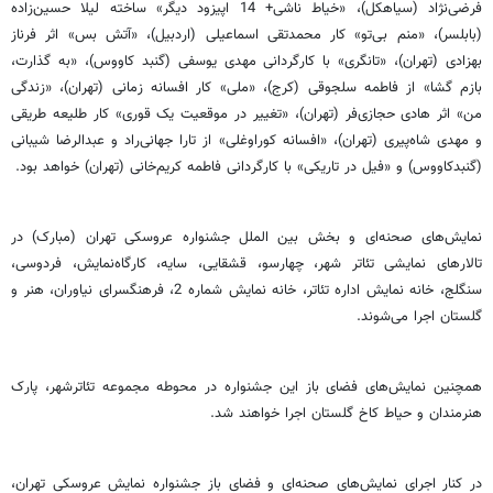
فرضی‌نژاد (سیاهکل)، «خیاط ناشی+ 14 اپیزود دیگر» ساخته لیلا حسین‌زاده
(بابلسر)، «منم بی‌تو» کار محمدتقی اسماعیلی (اردبیل)، «آتش بس» اثر فرناز
بهزادی (تهران)، «تانگری» با کارگردانی مهدی یوسفی (گنبد کاووس)، «به گذارت،
بازم گشا» از فاطمه سلجوقی (کرج)، «ملی» کار افسانه زمانی (تهران)، «زندگی
من» اثر هادی حجازی‌فر (تهران)، «تغییر در موقعیت یک قوری» کار طلیعه طریقی
و مهدی شاه‌پیری (تهران)، «افسانه کوراوغلی» از تارا جهانی‌راد و عبدالرضا شیبانی
(گنبدکاووس) و «فیل در تاریکی» با کارگردانی فاطمه کریم‌خانی (تهران) خواهد بود.
نمایش‌های صحنه‌ای و بخش بین الملل جشنواره عروسکی تهران (مبارک) در
تالارهای نمایشی تئا‌تر شهر، چهارسو، قشقایی، سایه، کارگاه‌نمایش، فردوسی،
سنگلج، خانه نمایش اداره تئا‌تر، خانه نمایش شماره 2، فرهنگسرای نیاوران، هنر و
گلستان اجرا می‌شوند.
همچنین نمایش‌های فضای باز این جشنواره در محوطه‌ مجموعه تئاترشهر، پارک
هنرمندان و حیاط کاخ گلستان اجرا خواهند شد.
در کنار اجرای نمایش‌های صحنه‌ای و فضای باز جشنواره نمایش عروسکی تهران،