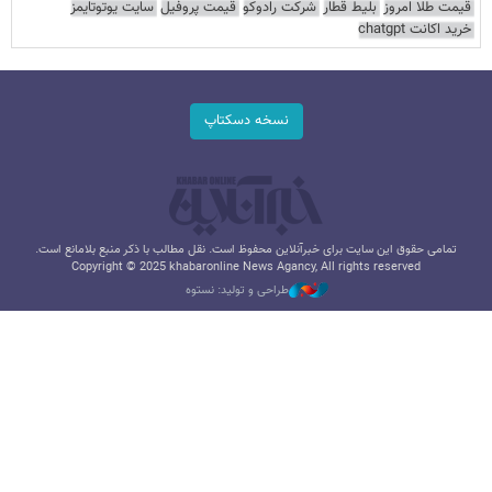
قیمت طلا امروز
بلیط قطار
شرکت رادوکو
قیمت پروفیل
سایت یوتوتایمز
خرید اکانت chatgpt
نسخه دسکتاپ
تمامی حقوق این سایت برای خبرآنلاین محفوظ است. نقل مطالب با ذکر منبع بلامانع است.
Copyright © 2025 khabaronline News Agancy, All rights reserved
طراحی و تولید: نستوه