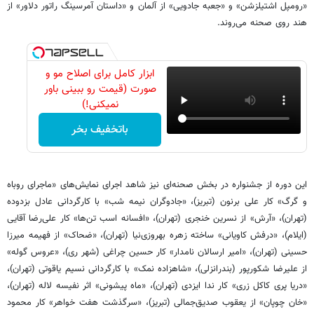
«رومپل اشتیلزشن» و «جعبه جادویی» از آلمان و «داستان آمرسینگ راتور دلاور» از
هند روی صحنه می‌روند.
ابزار کامل برای اصلاح مو و
صورت (قیمت رو ببینی باور
نمیکنی!)
باتخفیف بخر
این دوره از جشنواره در بخش صحنه‌ای نیز شاهد اجرای نمایش‌های «ماجرای روباه
و گرگ» کار علی برنون (تبریز)، «جادوگران نیمه شب» با کارگردانی عادل بزدوده
(تهران)، «آرش» از نسرین خنجری (تهران)، «افسانه اسب تن‌ها» کار علی‌رضا آقایی
(ایلام)، «درفش کاویانی» ساخته زهره بهروزی‌نیا (تهران)، «ضحاک» از فهیمه میرزا
حسینی (تهران)، «امیر ارسالان نامدار» کار حسین چراغی (شهر ری)، «عروس گوله»
از علیرضا شکورپور (بندرانزلی)، «شاهزاده نمک» با کارگردانی نسیم یاقوتی (تهران)،
«دریا پری کاکل زری» کار ندا ایزدی (تهران)، «ماه پیشونی» اثر نفیسه لاله (تهران)،
«خان چوپان» از یعقوب صدیق‌جمالی (تبریز)، «سرگذشت هفت خواهر» کار محمود