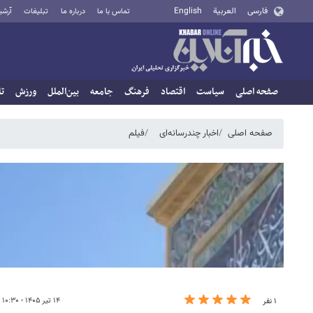
فارسی
العربية
English
تماس با ما
درباره ما
تبلیغات
آرشی
صفحه اصلی
سیاست
اقتصاد
فرهنگ
جامعه
بین‌الملل
ورزش
تا
صفحه اصلی
اخبار چندرسانه‌ای
فیلم
۱۴ تیر ۱۴۰۵ - ۱۰:۳۰
۱ نفر