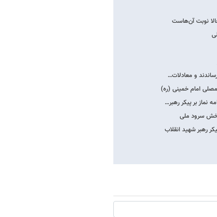
الا نوبت آن‌هاست
لی
 رساندند و معادلات…
صلی امام خمینی (ره)
ه نماز بر پیکر رهبر…
 پخش سرود ملی
یکر رهبر شهید انقلاب