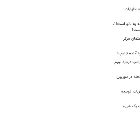
 اظهارات
ه به ناتو است! /
 است؟
ختمان مرکز
ه آینده ترامپ!
امپ درباره تورم
 لحظه انفجار در جایگاه CNG صحنه در دوربین
ضربات کوبنده
قیب یک شیء