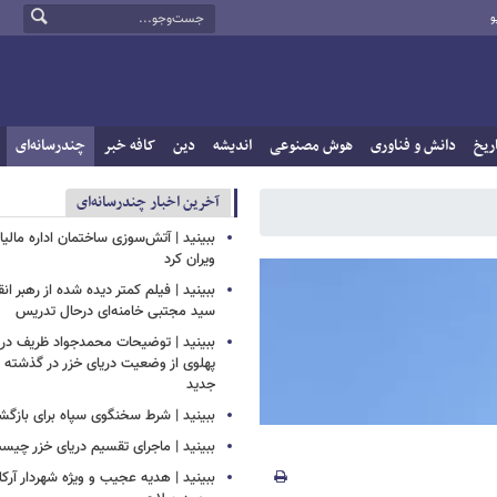
و
ریخ
دانش و فناوری
هوش مصنوعی
اندیشه
دین
کافه خبر
چندرسانه‌ای
آخرین اخبار چندرسانه‌ای
ببینید | آتش‌سوزی ساختمان اداره مالیا
ویران کرد
ببینید | فیلم کمتر دیده شده از رهبر انق
سید مجتبی خامنه‌ای درحال تدریس
ببینید | توضیحات محمدجواد ظریف درب
پهلوی از وضعیت دریای خزر در گذشته و
جدید
ببینید | شرط سخنگوی سپاه برای بازگش
ببینید | ماجرای تقسیم دریای خزر چیس
ببینید | هدیه عجیب و ویژه شهردار آرکل