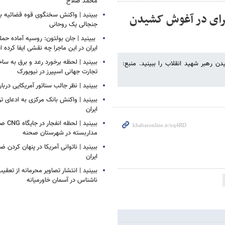
محمد صلاح
 برای در آغوش کشیدن
ببینید | واکنش سخنگوی قوه قضائیه به
جنجالی یک روحانی
‏ ببینید | جان بولتون: روسیه آماده حمل
ایران در این ماجرا چه نقشی ایفا کرده
ببینید | لحظه برخورد رعد و برق به سا
ن رهبر شهید انقلاب را ببینید. منبع:
تجارت جهانی اسپیرز در نیویورک
ببینید | نظر جالب سناتور آمریکایی دربار
ببینید | واکنش بانک مرکزی به ادعای تر
ایران
ببینید |
مداربسته در شهرستان صحنه
‏ببینید | ناتوانی آمریکا در پنهان کردن 
ایران
ببینید | انتشار تصاویر محرمانه از تع
ناشناس در آسمان خاورمیانه