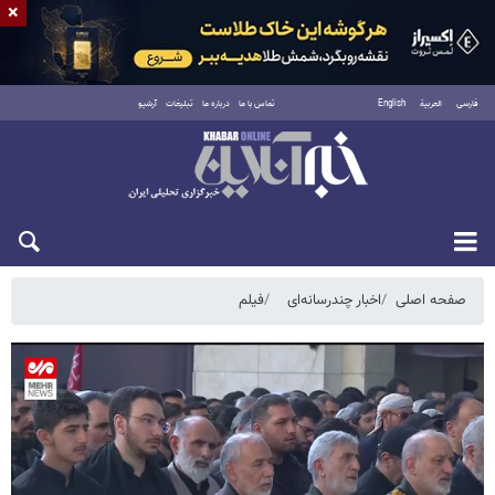
×
فارسی
العربية
English
تماس با ما
درباره ما
تبلیغات
آرشیو
یکشنبه ۱۸ مرداد ۱۴۰۵
صفحه اصلی
اخبار چندرسانه‌ای
فیلم