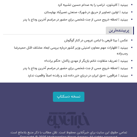
ببینید | کلینتون، ترامپ را به صدام حسین تشبیه کرد
بینید | اولین تصاویر از حریق در شهرک صنعتی نصیرآباد بهارستان
ببینید | لحظه خروج مسی از جت شخصی برای حضور در مراسم آخرین وداع با پدر
پربیننده‌ترین
عکس | بیتا فرهی با لباس عروس در کنار گوگوش
ببینید | اظهارات مهم معاون امنیتی وزیر کشور درباره بررسی ابعاد مختلف قتل حمیدرضا
رجب‌زاده
ببینید | تعریف متفاوت خانم بازیگر از مهدی پاکدل: «نگم برات!»
ببینید | لحظه خروج مسی از جت شخصی برای حضور در مراسم آخرین وداع با پدر
ببینید | عراقچی: «حق ایران در دریای خزر داده شد و رفت» اصلاً واقعیت ندارد
نسخه دسکتاپ
تمامی حقوق این سایت برای خبرآنلاین محفوظ است. نقل مطالب با ذکر منبع بلامانع است.