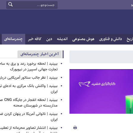
و
ریخ
دانش و فناوری
هوش مصنوعی
اندیشه
دین
کافه خبر
چندرسانه‌ای
آخرین اخبار چندرسانه‌ای
ببینید | لحظه برخورد رعد و برق به سا
تجارت جهانی اسپیرز در نیویورک
ببینید | نظر جالب سناتور آمریکایی دربار
ببینید | واکنش بانک مرکزی به ادعای تر
ایران
ببینید |
مداربسته در شهرستان صحنه
‏ببینید | ناتوانی آمریکا در پنهان کردن 
ایران
ببینید | انتشار تصاویر محرمانه از تع