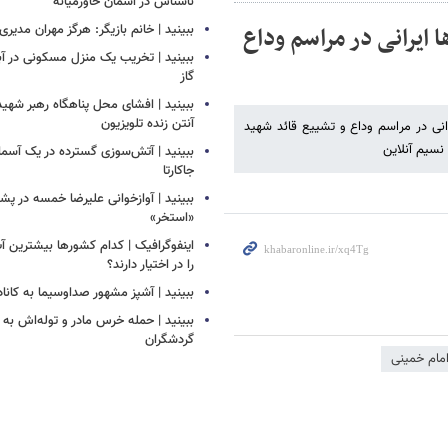
ناشناس در آسمان خاورمیانه
 ایرانی در مراسم وداع
ببینید | خانم بازیگر: هرگز مهران مدیری
ببینید | تخریب یک منزل مسکونی در آباد
گاز
ببینید | افشای محل پناهگاه‌ رهبر شهید
آنتن زنده تلویزیون
یرانی در مراسم وداع و تشییع قائد شهید
نسیم آنلاین
ببینید | ​​​​​​​آتش‌سوزی گسترده در یک آس
جاکارتا
ببینید | آوازخوانی علیرضا خمسه در 
«استخر»
اینفوگرافیک | کدام کشورها بیشترین 
را در اختیار دارند؟
ببینید | آشپز مشهور صداوسیما به کاناد
ببینید | حمله خرس مادر و توله‌اش به
گردشگران
مام خمینی