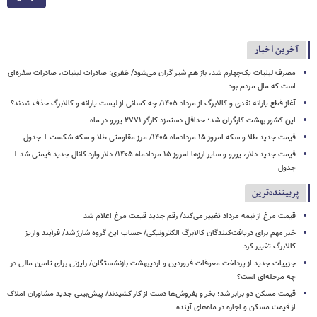
آخرین اخبار
مصرف لبنیات یک‌چهارم شد، باز هم شیر گران می‌شود/ ظفری: صادرات لبنیات، صادرات سفره‌ای
است که مال مردم بود
آغاز قطع یارانه نقدی و کالابرگ از مرداد ۱۴۰۵/ چه کسانی از لیست یارانه و کالابرگ حذف شدند؟
این کشور بهشت کارگران شد؛ حداقل دستمزد کارگر ۲۷۷۱ یورو در ماه
قیمت جدید طلا و سکه امروز ۱۵ مردادماه ۱۴۰۵/ مرز مقاومتی طلا و سکه شکست + جدول
قیمت جدید دلار، یورو و سایر ارزها امروز ۱۵ مردادماه ۱۴۰۵/ دلار وارد کانال جدید قیمتی شد +
جدول
پربیننده‌ترین
قیمت مرغ از نیمه مرداد تغییر می‌کند/ رقم جدید قیمت مرغ اعلام شد
خبر مهم برای دریافت‌کنندگان کالابرگ الکترونیکی/ حساب این گروه شارژ شد/ فرآیند واریز
کالابرگ تغییر کرد
جزییات جدید از پرداخت معوقات فروردین و اردیبهشت بازنشستگان/ رایزنی برای تامین مالی در
چه مرحله‌ای است؟
قیمت مسکن دو برابر شد؛ بخر و بفروش‌ها دست از کار کشیدند/ پیش‌بینی جدید مشاوران املاک
از قیمت مسکن و اجاره‌ در ماه‌های آینده