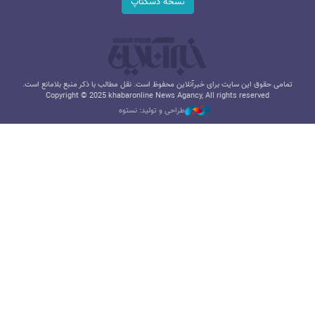
نسخه دسکتاپ
تمامی حقوق این سایت برای خبرآنلاین محفوظ است. نقل مطالب با ذکر منبع بلامانع است.
Copyright © 2025 khabaronline News Agancy, All rights reserved
طراحی و تولید: نستوه