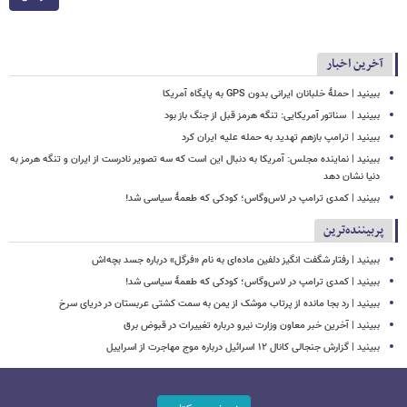
آخرین اخبار
ببینید | حملۀ خلبانان ایرانی بدون GPS به پایگاه آمریکا
ببینید | ‏ سناتور آمریکایی: تنگه هرمز قبل از جنگ باز بود
ببینید | ترامپ بازهم تهدید به حمله علیه ایران کرد
ببینید | نماینده مجلس: آمریکا به دنبال این است که سه تصویر نادرست از ایران و تنگه هرمز به
دنیا نشان دهد
ببینید | کمدی ترامپ در لاس‌وگاس؛ کودکی که طعمۀ سیاسی شد!
پربیننده‌ترین
ببینید | رفتار شگفت انگیز دلفین ماده‌ای به نام «فرگل» درباره جسد بچه‌اش
ببینید | کمدی ترامپ در لاس‌وگاس؛ کودکی که طعمۀ سیاسی شد!
ببینید | رد بجا مانده از پرتاب موشک از یمن به سمت کشتی‌ عربستان در دریای سرخ
ببینید | آخرین خبر معاون وزارت نیرو درباره تغییرات در قبوض برق
ببینید | گزارش جنجالی کانال ۱۲ اسرائیل درباره موج مهاجرت از اسراییل