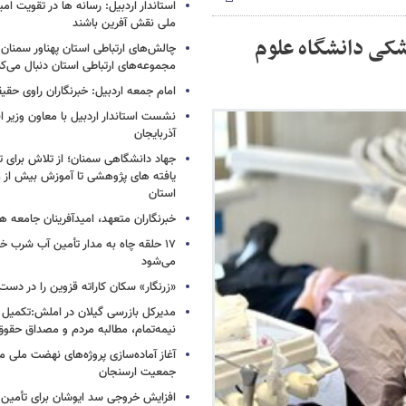
استاندار اردبیل: رسانه ها در تقویت ا
ملی نقش‌ آفرین باشند
نپزشکی دانشگاه علوم
چالش‌های ارتباطی استان پهناور سمنان 
مجموعه‌های ارتباطی استان دنبال می‌کن
امام جمعه اردبیل: خبرنگاران راوی حق
نشست استاندار اردبیل با معاون وزیر 
آذربایجان
جهاد دانشگاهی سمنان؛ از تلاش برای 
استان
خبرنگاران متعهد، امیدآفرینان جامعه 
۱۷ حلقه چاه به مدار تأمین آب شرب خرم
می‌شود
«زرنگار» سکان کاراته قزوین را در دس
مدیرکل بازرسی گیلان در املش:تکمیل پ
نیمه‌تمام، مطالبه مردم و مصداق حقو
آغاز آماده‌سازی پروژه‌های نهضت ملی 
جمعیت ارسنجان
افزایش خروجی سد ایوشان برای تأمین 