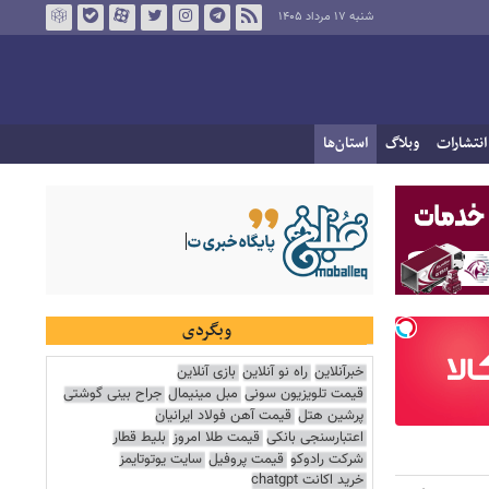
شنبه ۱۷ مرداد ۱۴۰۵
انتشارات
وبلاگ
استان‌ها
وبگردی
خبرآنلاین
راه نو آنلاین
بازی آنلاین
قیمت تلویزیون سونی
مبل مینیمال
جراح بینی گوشتی
پرشین هتل
قیمت آهن فولاد ایرانیان
اعتبارسنجی بانکی
قیمت طلا امروز
بلیط قطار
شرکت رادوکو
قیمت پروفیل
سایت یوتوتایمز
خرید اکانت chatgpt