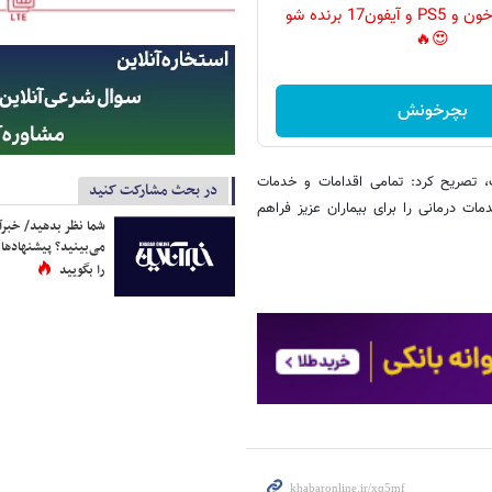
گردونه رو بچرخون و PS5 و آیفون17 برنده شو
😍🔥
بچرخونش
ای ۱۰ بخش آموزشی فعال است، تصریح کرد: تمامی اقدامات و خدمات
در بحث مشارکت کنید
مات درمانی را برای بیماران عزیز فراهم
شما نظر بدهید/ خبرآن
می‌بینید؟ پیشنهادها 
را بگویید