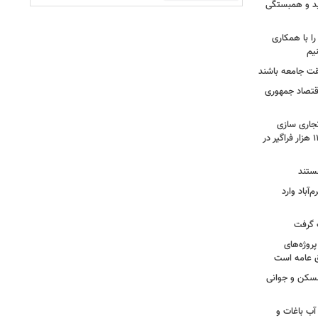
مید و همبستگی
را با همکاری
یم
یقت جامعه باشند
اقتصاد جمهوری
تجاری سازی
یافته های پژوهشی تا آموزش بیش از ۱۱ هزار فراگیر در
هستند
‌آباد وارد
ت گرفت
روژه‌های
ق عامه است
مسکن و جوانی
آب باغات و