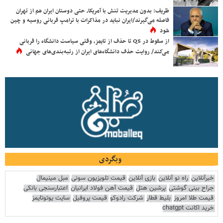
ظریف: بدون مدیریت تنش با آمریکا، حتی دوستان ایران هم از تهران
فاصله می‌گیرند/ایران نباید در مذاکرات با ترامپ قربانی روسیه و چین
شود
از سقوط در QS تا حذف از تایمز، وقتی سیاست دانشگاه را قربانی
می‌کند/ روایت حذف دانشگاه‌های ایران از رتبه‌بندی‌های جهانی
وبگردی
خبرآنلاین
راه نو آنلاین
بازی آنلاین
قیمت تلویزیون سونی
مبل مینیمال
جراح بینی گوشتی
پرشین هتل
قیمت آهن فولاد ایرانیان
اعتبارسنجی بانکی
قیمت طلا امروز
بلیط قطار
شرکت رادوکو
قیمت پروفیل
سایت یوتوتایمز
خرید اکانت chatgpt