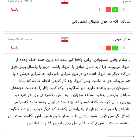
حسن
۲۳:۵۱ - ۱۴۰۵/۰۴/۱۶
پاسخ
6
0
سادگبه اگه به قول شیطان اعتمادکنی
مجتبی فرجی
۰۰:۱۰ - ۱۴۰۵/۰۴/۱۷
پاسخ
9
0
با سلام وقتی مسوولان ایرانی واقعا کور شده اند واین همه خلف وعده از
امریکا می‌بینند چرا بايد دنبال توافق با آمریکا باشند امروز با یکسال پیش فرق
می‌کند دیگر نه آمریکا اعتمادی در بین شرکای ناتو دارد نه شرکای عربش دنیا
هم می‌داند حق با ماست پس آمریکا چه کار کثیفی انجام نداده که شما
مسوولان ترسو واهمه دارید میز مذاکره را ترک کنید وکار را به دست بچه‌های
سپاهی وارتشی بدهید منطقه وجهان را به آتش بکشید آن روز خواهید دید
پیروزی از آن کیست نکته دوم واقعا چند مرد در ایران وجود ندارد که ترامپ
نتانیاهو را ترور کنند وچنان از رهبرانشان بکشند که دیگر خواب از چشم کنگره
وامثال گروسی فراری شود برادران تا ما مدارا کنیم همین اش وکاسه است اول
از همه امارات را شروع کنید قدم اول یعنی آخرین قدم ما آماده‌ایم