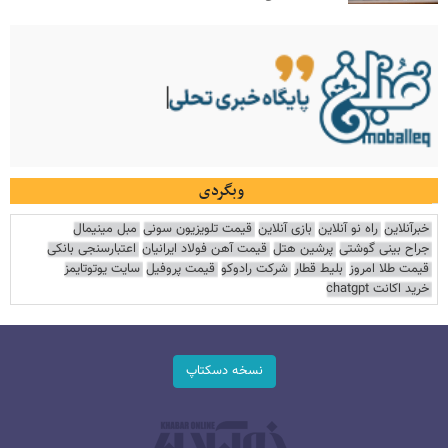
وبگردی
خبرآنلاین
راه نو آنلاین
بازی آنلاین
قیمت تلویزیون سونی
مبل مینیمال
جراح بینی گوشتی
پرشین هتل
قیمت آهن فولاد ایرانیان
اعتبارسنجی بانکی
قیمت طلا امروز
بلیط قطار
شرکت رادوکو
قیمت پروفیل
سایت یوتوتایمز
خرید اکانت chatgpt
نسخه دسکتاپ