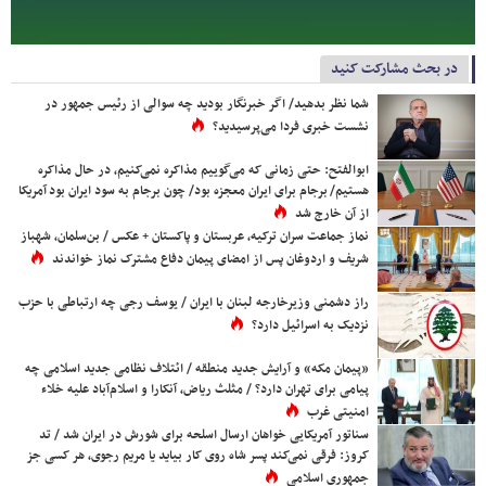
در بحث مشارکت کنید
شما نظر بدهید/ اگر خبرنگار بودید چه سوالی از رئیس جمهور در
نشست خبری فردا می‌پرسیدید؟
ابوالفتح: حتی زمانی که می‌گوییم مذاکره نمی‌کنیم، در حال مذاکره
هستیم/ برجام برای ایران معجزه بود/ چون برجام به سود ایران بود آمریکا
از آن خارج شد
نماز جماعت سران ترکیه، عربستان و پاکستان + عکس / بن‌سلمان، شهباز
شریف و اردوغان پس از امضای پیمان دفاع مشترک نماز خواندند
راز دشمنی وزیرخارجه لبنان با ایران / یوسف رجی چه ارتباطی با حزب
نزدیک به اسرائیل دارد؟
«پیمان مکه» و آرایش جدید منطقه / ائتلاف نظامی جدید اسلامی چه
پیامی برای تهران دارد؟ / مثلث ریاض، آنکارا و اسلام‌آباد علیه خلاء
امنیتی غرب
سناتور آمریکایی خواهان ارسال اسلحه برای شورش در ایران شد / تد
کروز: فرقی نمی‌کند پسر شاه روی کار بیاید یا مریم رجوی، هر کسی جز
جمهوری اسلامی