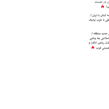
ور در نشست
د؟
لبنان با ایران /
ی با حزب نزدیک
 جدید منطقه /
اسلامی چه پیامی
لث ریاض، آنکارا و
 امنیتی غرب