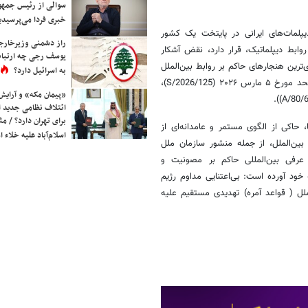
سوالی از رئیس جمه
خبری فردا می‌پرسیدی
پلمات‌های ایرانی در پایتخت یک کشور
راز دشمنی وزیرخارجه 
ابط دیپلماتیک، قرار دارد، نقض آشکار
یوسف رجی چه ارتباط
ی‌ترین هنجارهای حاکم بر روابط بین‌الملل
به اسرائیل دارد؟
است. (نامه‌های ایران خطاب به رئیس شورای امنیت و دبیرکل سازمان ملل متحد مورخ ۵ مارس ۲۰۲۶ (S/2026/125)،
«پیمان مکه» و آرایش
ائتلاف نظامی جدید 
برای تهران دارد؟ / مث
 حاکی از الگوی مستمر و عامدانه‌ای از
اسلام‌آباد علیه خلاء
ین‌الملل، از جمله منشور سازمان ملل
 عرفی بین‌المللی حاکم بر مصونیت و
ه خود آورده است: بی‌اعتنایی مداوم رژیم
لل ( قواعد آمره) تهدیدی مستقیم علیه