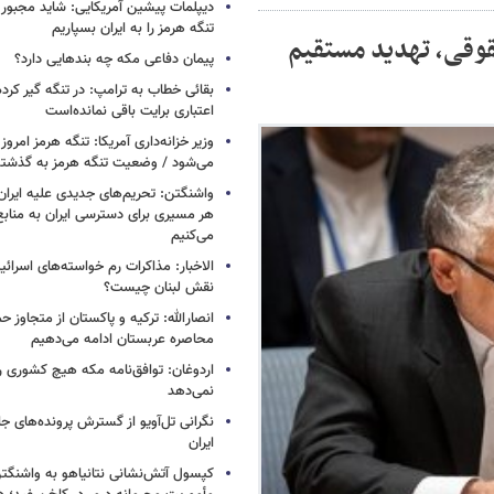
دیپلمات پیشین آمریکایی: شاید مجبور
تنگه هرمز را به ایران بسپاریم
حقوقی، تهدید مستقیم
پیمان دفاعی مکه چه بندهایی دارد؟
بقائی خطاب به ترامپ: در تنگه گیر کرده
اعتباری برایت باقی نمانده‌است
وزیر خزانه‌داری آمریکا: تنگه هرمز امروز ی
می‌شود / وضعیت تنگه هرمز به گذشته 
واشنگتن: تحریم‌های جدیدی علیه ایران 
هر مسیری برای دسترسی ایران به منابع
می‌کنیم
الاخبار: مذاکرات رم خواسته‌های اسرائی
نقش لبنان چیست؟
انصارالله: ترکیه و پاکستان از متجاوز ح
محاصره عربستان ادامه می‌دهیم
اردوغان: توافق‌نامه مکه هیچ کشوری ر
نمی‌دهد
نگرانی تل‌آویو از گسترش پرونده‌های ج
ایران
کپسول آتش‌نشانی نتانیاهو به واشنگتن