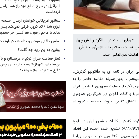
مأموریت محرمانه درمر در کاخ سفید؛ دو
اسرائیل در طرح صلح غزه باز هم ترام
کرده‌است
سناتور آمریکایی خواهان ارسال اسلحه
ایران شد / تد کروز: فرقی نمی‌کند پسر 
بیاید یا مریم رجوی، هر کسی جز جمهو
ل و شورای امنیت در سالگرد ربایش چهار
تماس تلفنی مودی و نتانیاهو درباره تح
ئیل نسبت به تعهدات الزام‌آور حقوقی و
پوتین به بن زاید چه گفت؟
منیت بین‌المللی است.
نماز جماعت سران ترکیه، عربستان و پ
بن‌سلمان، شهباز شریف و اردوغان پس ا
دفاع مشترک نماز خواندند
ی ایران در نامه ای به «آنتونیو گوترش»
عم ، بدین‌وسیله مکاتبه حاضر را به
ی (کاردار سفارت جمهوری اسلامی ایران
ی) و کاظم اخوان (از خبرگزاری جمهوری
م اسرائیل به لبنان و اشغال نظامی بیروت، به دست نیروهای
ونه که در مکاتبات پیشین ایران در تاریخ
۷ ژوئیه ۲۰۰۸ (A/62/899-S/2008/448) و نیز 6 ژوئیه ۲۰۲۳ (A/77/951-S/2023/501) تشریح شده است، این اقدام
عامدانه و غیرقانونی نه‌تنها نقض آشکار حقوق بین‌الملل و تخلفی فاحش از کنوانسیون ۱۹۶۱ وین در خصوص روابط