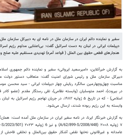
سفیر و نماینده دائم ایران در سازمان ملل در نامه ای به دبیرکل سازمان مل
دپیلمات ایرانی در لبنان به دست اسرائیل گفت: بی‌اعتنایی مداوم رژیم اسرا
هنجارهای قطعی حقوق بین الملل ( قواعد آمره) تهدیدی مستقیم علیه صلح و ا
به گزارش خبرآنلاین، «امیرسعید ایروانی» سفیر و نماینده دائم جمهوری اسلام
دبیرکل سازمان ملل و رئیس شورای امنیت گفت: متعاقب دستور دولت متبو
مناسبت چهل‌وچهارمین سالگرد ربایش چهار دیپلمات ایرانی - سید محسن موسو
در بیروت)، احمد متوسلیان (وابسته نظامی)، تقی رستگار مقدم (عضو کادر فن
اسلامی) - که در تاریخ ۵ ژوئیه ۱۹۸۲، در جریان تهاجم رژی
وابسته به این رژیم ربوده شدند، ارسال می‌شود.
به گزارش خبرنگار ایرنا، در نامه سفیر ایران در سازمان ملل آمده است: همان‌گ