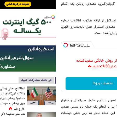
شمار می‌رود، بلکه بر اساس کنوانسیون بین‌المللی ۱۹۷۹ علیه گروگان‌گیری، مصداق روشن یک اقدام
ائیل از ارائه هرگونه اطلاعات درباره‌
و مصداق استمرار عمل ناپدیدسازی قهری
بانیان شده است.
 از روش خانگی سفیدکننده
دان50%تخفیف🔥
در بحث مشارکت کنید
تخفیف ویژه!
ابوالفتح: حتی زمانی 
مذاکره نمی‌کنیم، در 
هستیم/ برجام برای ای
 اصول بنیادین حقوق بین‌الملل و حقوق
چون برجام به سود ایرا
بین‌الملل بشردوستانه به‌طور مستند ثبت شده است، در تاریخ ۸ مارس ۲۰۲۶ نیز با انجام یک حمله تروریستی عمدی
خارج شد
. این حمله منجر به ترور شش دیپلمات
شما نظر بدهید/ اگر خ