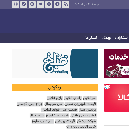
جمعه ۱۶ مرداد ۱۴۰۵
انتشارات
وبلاگ
استان‌ها
وبگردی
خبرآنلاین
راه نو آنلاین
بازی آنلاین
قیمت تلویزیون سونی
مبل مینیمال
جراح بینی گوشتی
پرشین هتل
قیمت آهن فولاد ایرانیان
اعتبارسنجی بانکی
قیمت طلا امروز
بلیط قطار
شرکت رادوکو
قیمت پروفیل
سایت یوتوتایمز
خرید اکانت chatgpt