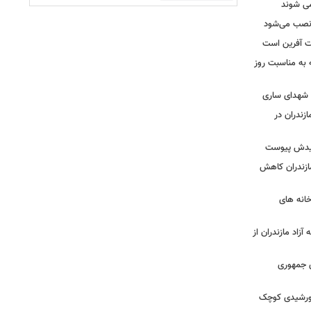
ه نصب می‌شود
یت آفرین است
ه به مناسبت روز
ه شهدای ساری
زندران در
شهیدش پیوست
ازندران کاهش
ودخانه های
آزاد مازندران از
دی جمهوری
 خورشیدی کوچک