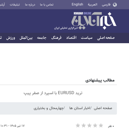
فارسی
العربية
English
تماس با ما
درباره ما
تبلیغات
آرشی
صفحه اصلی
سیاست
اقتصاد
فرهنگ
جامعه
بین‌الملل
ورزش
تا
مطالب پیشنهادی
ترید EURUSD با اسپرد از صفر پیپ
صفحه اصلی
اخبار استان ها
چهارمحال و بختیاری
۱۷ تیر ۱۴۰۵ - ۱۰:۳۱
۰ نفر