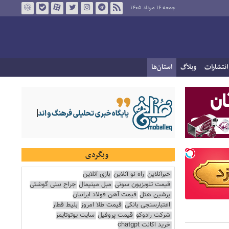
جمعه ۱۶ مرداد ۱۴۰۵
انتشارات
وبلاگ
استان‌ها
وبگردی
خبرآنلاین
راه نو آنلاین
بازی آنلاین
قیمت تلویزیون سونی
مبل مینیمال
جراح بینی گوشتی
پرشین هتل
قیمت آهن فولاد ایرانیان
اعتبارسنجی بانکی
قیمت طلا امروز
بلیط قطار
شرکت رادوکو
قیمت پروفیل
سایت یوتوتایمز
خرید اکانت chatgpt