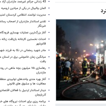
43 زندانی جرائم غیرعمد مازندران آزاد می شوند
المان والیبال در یکی از میادین ارومی
مدیریت توانمند انتظامی کردستان امن
تقدیر استاندار مازندران از اصحاب رسان
خبرنگار
آغاز بزرگ‌ترین عملیات بهسازی فرودگا
احداث نخستین کارخانه بازیافت زباله ما
قائم‌شهر
مادر شهید رمضانی در نکا به فرزند 
میانگین زمان خاموشی برق در استان م
یافت
رهاسازی ۷۵ میلیون بچه ماهی در ر
مازندران
آغاز بهره مندی واحدهای تولییدی منطقه 
معافیت ها و مشوق های قانونی
دیدار استاندار اردبیل با فعالان اقتصا
آذربایجان
برنامه ریزی برای احداث نیروگاه های