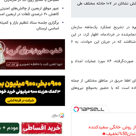
مقیاس یا شناور روی آب در مازندران
رئیس سازمان آتش نشانی و خدمات ایمنی شهرداری شهرکرد، از امدادرسانی آتش نشانان در ۱۰۷ حادثه مختلف طی
عبور موفق اربعین از چالش‌های امنیتی 
کاهش ۲۰ درصدی تلفات در اربعین امسال
برگزاری جلسه ستاد تنظیم بازار و کمیته
ورد
در تشریح عملکرد یک‌ماهه سازمان
اساسی لرستان
ام‌شده در خردادماه، اظهار کرد: در این
بازه زمانی، آتش‌نشانان شهرکرد با حضور در ۱۰۷ حادثه، به یاری شهروندان شتافتند که در جریان این حوادث، به ۶
راهنورد جزئیات این عملیات‌ها را تفکیک کرد و افزود: از مجموع عملیات‌های صورت‌گرفته، ۸۴ مورد عملیات امداد و
 اطفا حریق در مناطق مختلفی از جمله
داده است که با حضور به‌موقع نیروهای
 از روش خانگی سفیدکننده
دان50%تخفیف🔥