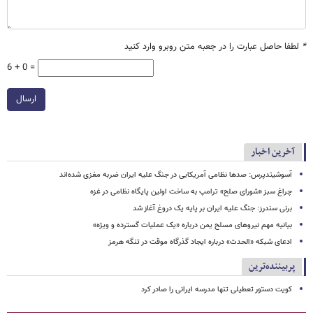
*
لطفا حاصل عبارت را در جعبه متن روبرو وارد کنید
6 + 0 =
ارسال
آخرین اخبار
آسوشیتدپرس: صدها نظامی آمریکایی در جنگ علیه ایران ضربه مغزی شده‌اند
چراغ سبز «شورای صلح» ترامپ به ساخت اولین پایگاه نظامی در غزه
برنی سندرز: جنگ علیه ایران بر پایه یک دروغ آغاز شد
بیانیه مهم نیروهای مسلح یمن درباره «یک عملیات گسترده و ویژه»
ادعای شبکه «الحدث» درباره ایجاد گذرگاه موقت در تنگه هرمز
پربیننده‌ترین
کویت دستور تعطیلی تنها مدرسه ایرانی را صادر کرد