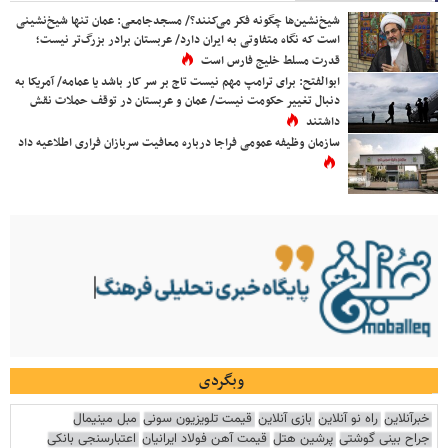
شیخ‌نشین‌ها چگونه فکر می‌کنند؟/ مسجدجامعی: عمان تنها شیخ‌نشینی
است که نگاه متفاوتی به ایران دارد/ عربستان برادر بزرگ‌تر نیست؛
قدرت مسلط خلیج فارس است
ابوالفتح: برای ترامپ مهم نیست تاج بر سر کار باشد یا عمامه/ آمریکا به
دنبال تغییر حکومت نیست/ عمان و عربستان در توقف حملات نقش
داشتند
سازمان وظیفه عمومی فراجا درباره معافیت سربازان فراری اطلاعیه داد
وبگردی
خبرآنلاین
راه نو آنلاین
بازی آنلاین
قیمت تلویزیون سونی
مبل مینیمال
جراح بینی گوشتی
پرشین هتل
قیمت آهن فولاد ایرانیان
اعتبارسنجی بانکی