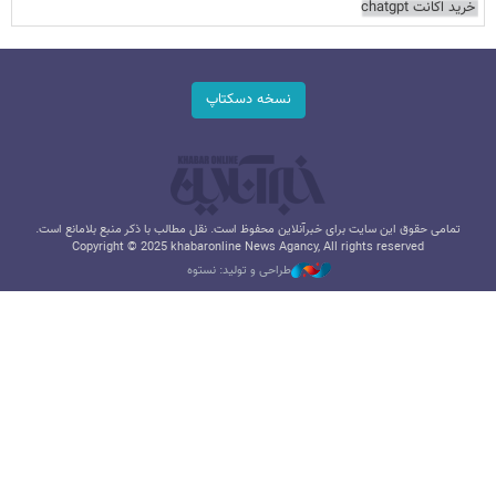
خرید اکانت chatgpt
نسخه دسکتاپ
تمامی حقوق این سایت برای خبرآنلاین محفوظ است. نقل مطالب با ذکر منبع بلامانع است.
Copyright © 2025 khabaronline News Agancy, All rights reserved
طراحی و تولید: نستوه