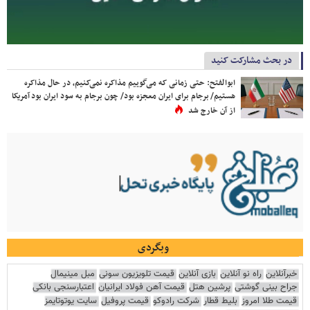
در بحث مشارکت کنید
ابوالفتح: حتی زمانی که می‌گوییم مذاکره نمی‌کنیم، در حال مذاکره
هستیم/ برجام برای ایران معجزه بود/ چون برجام به سود ایران بود آمریکا
از آن خارج شد
وبگردی
خبرآنلاین
راه نو آنلاین
بازی آنلاین
قیمت تلویزیون سونی
مبل مینیمال
جراح بینی گوشتی
پرشین هتل
قیمت آهن فولاد ایرانیان
اعتبارسنجی بانکی
قیمت طلا امروز
بلیط قطار
شرکت رادوکو
قیمت پروفیل
سایت یوتوتایمز